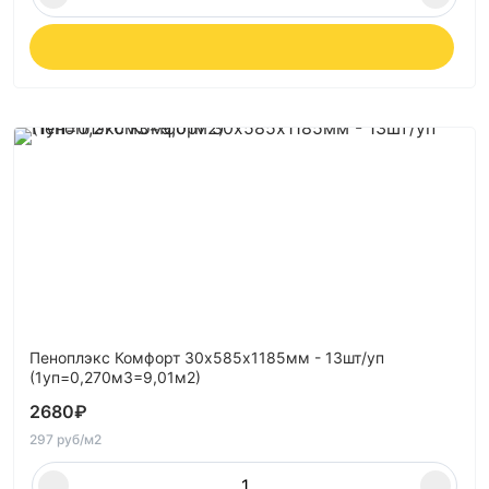
Пеноплэкс Комфорт 30х585х1185мм - 13шт/уп
(1уп=0,270м3=9,01м2)
2680
₽
297 руб/м2