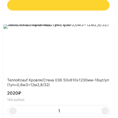
ТеплоKnauf Кровля/Стена 036 50х610х1230мм-16шт/уп
(1уп=0,6м3=12м2,8/32)
2020
₽
168 руб/м2