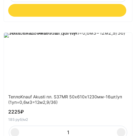
ТеплоKnauf Akusti пл. S37MR 50х610х1230мм-16шт/уп
(1уп=0,6м3=12м2,9/36)
2225
₽
185 руб/м2