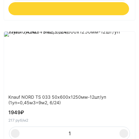
Knauf NORD TS 033 50х600х1250мм-12шт/уп
(1уп=0,45м3=9м2, 6/24)
1949
₽
217 руб/м2