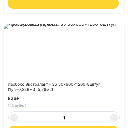
Изобокс Экстралайт - 35 50x600x1200-8шт/уп
(1уп=0,288м3=5,76м2)
826
₽
143 руб/м2