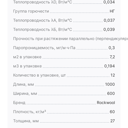
Теплопроводность λD, Вт/м°C
0,034
Группа горючести
НГ
Теплопроводность λА, Вт/м°C
0,037
Теплопроводность λБ, Вт/м°C
0,039
Прочность при растяжении параллельно (перпендикуляр
Паропроницаемость, мг/м·ч·Па
0,3
м2 в упаковке
7,2
м3 в упаковке
0,194
Количество в упаковке, шт
12
Длина, мм
1000
Ширина, мм
600
Бренд
Rockwool
Плотность, кг/м³
60
Толщина, мм
27