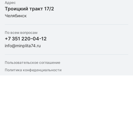
О компании
Штапельное стекловолокно
Адрес
Для бани/сауны
Троицкий тракт 17/2
Утеплители оптом
Экструдированный пенополистирол
Для вентиляции
Челябинск
Контакты
Пенопласт
Для камина
Для кровли
По всем вопросам
Для металлических дверей
+7 351 220-04-12
Для перегородок
info@minplita74.ru
Для пола
Для стен
Пользовательское соглашение
Для теплого пола
Политика конфиденциальности
Для труб
Для фасада
Для фундамента
Крепление утеплителей
Техническая изоляция