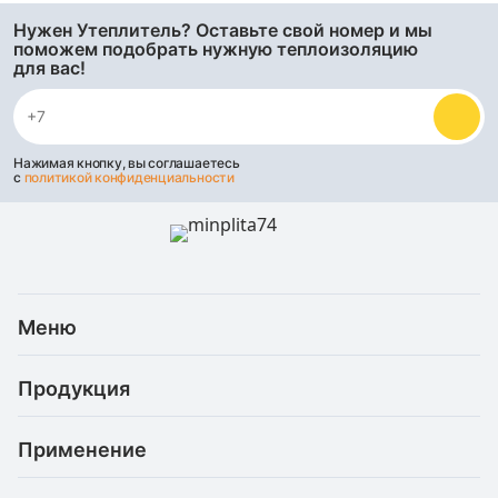
Нужен Утеплитель? Оставьте свой номер и мы
поможем подобрать нужную теплоизоляцию
для вас!
Нажимая кнопку, вы соглашаетесь
с
политикой конфиденциальности
Меню
Каталог
Продукция
Услуги
Скидки и акции
Минеральная (каменная) вата
Доставка и оплата
Применение
Базальтовая теплоизоляция
Статьи
Рефлекторные материалы
Для балкона