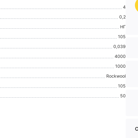
4
0,2
НГ
105
0,039
4000
1000
Rockwool
105
50
С