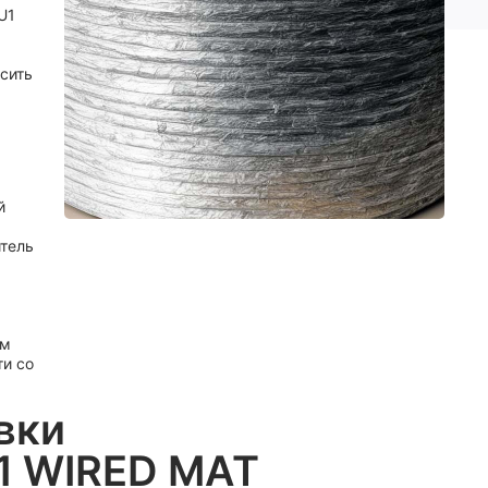
U1
ысить
й
итель
ом
ти со
вки
1 WIRED MAT