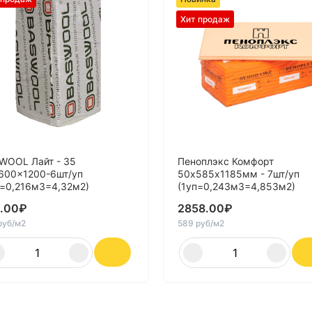
Хит продаж
WOOL Лайт - 35
Пеноплэкс Комфорт
600x1200-6шт/уп
50х585х1185мм - 7шт/уп
п=0,216м3=4,32м2)
(1уп=0,243м3=4,853м2)
.00
₽
2858.00
₽
руб/м2
589 руб/м2