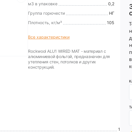
м3 в упаковке
0,2
Группа горючести
НГ
Плотность, кг/м³
105
Т
н
Все характеристики
д
н
Rockwool ALU1 WIRED MAT - материал с
п
алюминиевой фольгой, предназначен для
в
утепления стен, потолков и других
к
конструкций.
К
Т
1