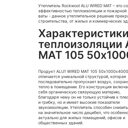
Утеплитель Rockwool ALU WIRED MAT – это 
эффективностью теплоизоляции и пожарной б
ваты - данное утеплительное решение прек
строительства, от жилых и коммерческих з
Характеристик
теплоизоляции 
MAT 105 50х10
Продукт ALU1 WIRED MAT 105 50х1000х400
отличается уникальной структурой, которая
последовательно пропускает воздух, сохран
тепло в помещении. Его конструкция включа
себя органическую связующую материю,
благодаря чему он не только устойчив к пле
и грибку, но и имеет высокие показатели
звукоизоляции. Утеплитель способен снизит
на значительное число децибел, что особенн
актуально для жилых помещений, офисов и
общественных зданий.