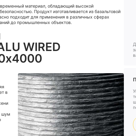
современный материал, обладающий высокой
езопасностью. Продукт изготавливается из базальтовой
расно подходит для применения в различных сферах
даний до промышленных объектов.
и
ALU WIRED
Д
з
00х4000
в
0
П
яя
У
ет в
т
ш
сени
п
ь шум
о