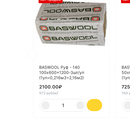
BASWOOL Руф - 140
BAS
100x600x1200-3шт/уп
50x
(1уп=0,216м3=2,16м2)
(1у
2100.00
₽
725
972 руб/м2
168 