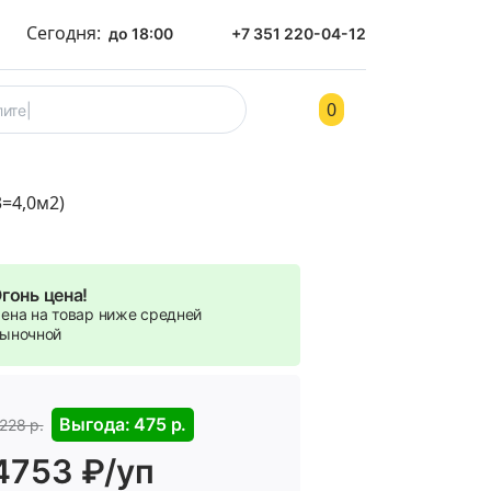
Сегодня:
до 18:00
+7 351 220-04-12
0
ом
Контакты
=4,0м2)
гонь цена!
ена на товар ниже средней
ыночной
Выгода: 475 р.
228 р.
4753 ₽/уп