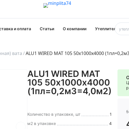
ставка и оплата
Статьи
О компании
Утеплители опт
ная) вата
ALU1 WIRED MAT 105 50х1000х4000 (1пл=0,2м3
ALU1 WIRED MAT
О
105 50х1000х4000
Ц
р
(1пл=0,2м3=4,0м2)
5
Количество в упаковке, шт
1
м2 в упаковке
4