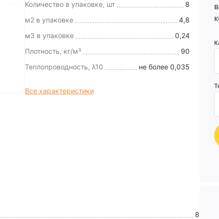
Количество в упаковке, шт
8
в
к
м2 в упаковке
4,8
м3 в упаковке
0,24
К
Плотность, кг/м³
90
Теплопроводность, λ10
не более 0,035
Т
Все характеристики
8