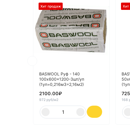
Хит продаж
Хит
BASWOOL Руф - 140
BAS
100x600x1200-3шт/уп
50x
(1уп=0,216м3=2,16м2)
(1у
2100.00
₽
725
972 руб/м2
168 