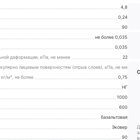
4,8
0,24
90
не более 0,035
0,035
ьной деформации, кПа, не менее
22
кулярно лицевым поверхностям (отрыв слоев), кПа, не менее
С
кг/м², не более
0,75
НГ
1000
600
базальтовая
Д
Эковер
з
90
в