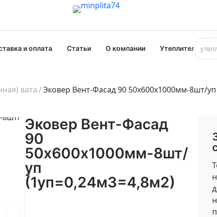
ставка и оплата
Статьи
О компании
Утеплители опт
ная) вата
Эковер Вент-Фасад 90 50х600х1000мм-8шт/уп 
Эковер Вент-Фасад
90
50х600х1000мм-8шт/
уп
Т
н
(1уп=0,24м3=4,8м2)
д
н
п