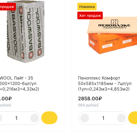
 продаж
Новинка
Хит продаж
WOOL Лайт - 35
Пеноплэкс Комфорт
600x1200-6шт/уп
50х585х1185мм - 7шт/уп
п=0,216м3=4,32м2)
(1уп=0,243м3=4,853м2)
.00
₽
2858.00
₽
руб/м2
589 руб/м2