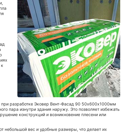
и,
епла
ля
ад
а
о
виях
 к
е при разработке Эковер Вент-Фасад 90 50х600х1000мм
ого пара изнутри здания наружу. Это позволяет избежать
зрушение конструкций и возникновение плесени или
ют небольшой вес и удобные размеры, что делает их