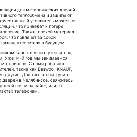
золяции для металлических дверей
тивного теплообмена и защиты от
качественный утеплитель может не
ляции, что приведет к потере
отопление. Также, плохой материал
оя, что повлечет за собой
 замене утеплителя в будущем.
оиском качественного утеплителя,
м. Уже 14-й год мы занимаемся
материалов. С нами работают
телей, такие как Baswool, KNAUF,
ие другие. Для того чтобы купить
х дверей в Челябинске, свяжитесь
атной связи на сайте, или же
тактах телефонам.