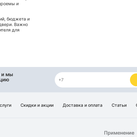
 проемы и
ий, бюджета и
двери. Важно
ителя для
 и мы
яцию
слуги
Скидки и акции
Доставка и оплата
Статьи
Применение