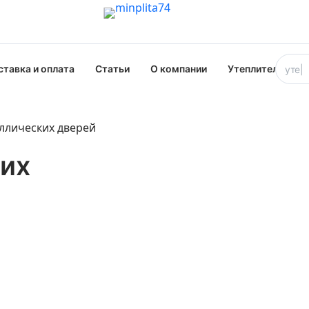
ставка и оплата
Статьи
О компании
Утеплители опт
ллических дверей
их