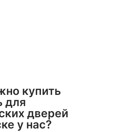
жно купить
ь для
ских дверей
ке у нас?