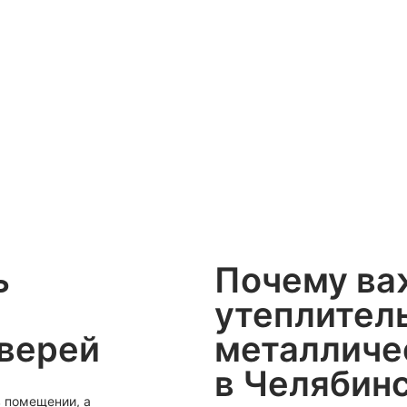
ь
Почему ва
утеплител
верей
металличе
в Челябинс
в помещении, а