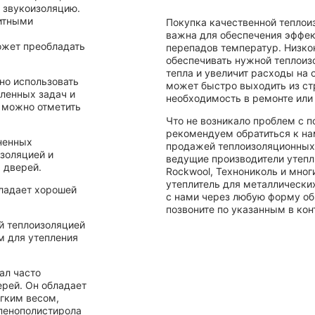
 звукоизоляцию.
итными
Покупка качественной теплои
важна для обеспечения эффек
ожет преобладать
перепадов температур. Низко
обеспечивать нужной теплоизо
тепла и увеличит расходы на 
но использовать
может быстро выходить из стр
вленных задач и
необходимость в ремонте или
 можно отметить
Что не возникало проблем с п
рекомендуем обратиться к на
ненных
продажей теплоизоляционных 
изоляцией и
ведущие производители утепли
 дверей.
Rockwool, Технониколь и мног
утеплитель для металлически
бладает хорошей
с нами через любую форму обр
позвоните по указанным в кон
й теплоизоляцией
м для утепления
ал часто
ерей. Он обладает
гким весом,
пенополистирола