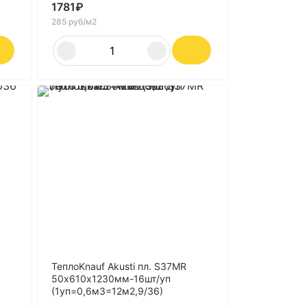
1781
₽
285 руб/м2
ТеплоKnauf Akusti пл. S37MR
50х610х1230мм-16шт/уп
(1уп=0,6м3=12м2,9/36)