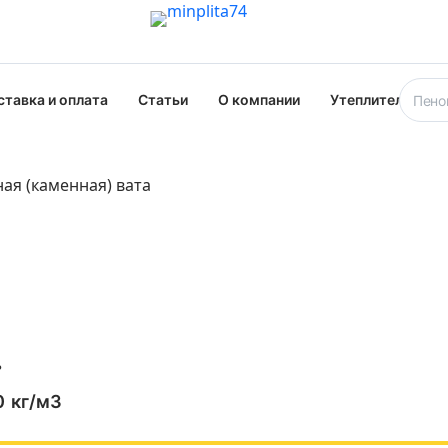
ставка и оплата
Статьи
О компании
Утеплители опт
ая (каменная) вата
ь
0
кг/м3