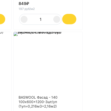
849
₽
197 руб/м2
BASWOOL Фасад - 140
100x600x1200-3шт/уп
(1уп=0,216м3=2,16м2)