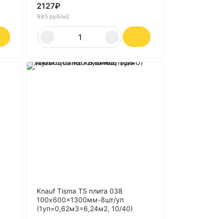
2127
₽
985 руб/м2
Knauf Tisma TS плита 038
100x600x1300мм-8шт/уп
(1уп=0,62м3=6,24м2, 10/40)