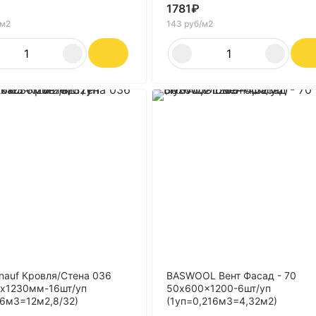
1781
₽
/м2
143 руб/м2
nauf Кровля/Стена 036
BASWOOL Вент Фасад - 70
х1230мм-16шт/уп
50x600x1200-6шт/уп
,6м3=12м2,8/32)
(1уп=0,216м3=4,32м2)