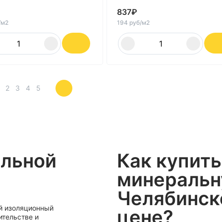
837
₽
/м2
194 руб/м2
2
3
4
5
альной
Как купить
минеральн
Челябинск
ий изоляционный
цене?
ительстве и