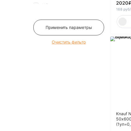
2020
115
168 руб
12
120
Применить параметры
125
13
Очистить фильтр
130
135
14
140
145
15
150
16
Knauf 
160
50х600
165
(1уп=0