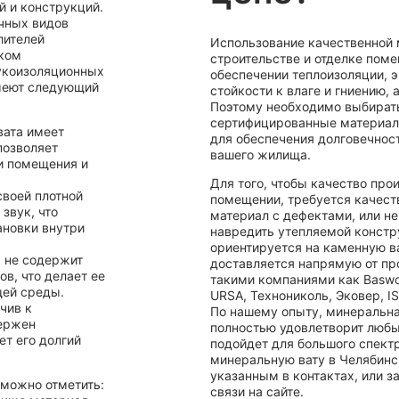
й и конструкций.
ичных видов
лителей
Использование качественной 
ском
строительстве и отделке пом
вукоизоляционных
обеспечении теплоизоляции, э
меют следующий
стойкости к влаге и гниению,
Поэтому необходимо выбират
сертифицированные материал
вата имеет
для обеспечения долговечнос
позволяет
вашего жилища.
и помещения и
Для того, чтобы качество про
своей плотной
помещении, требуется качест
звук, что
материал с дефектами, или н
ановки внутри
навредить утепляемой констр
ориентируется на каменную ва
 не содержит
доставляется напрямую от пр
в, что делает ее
такими компаниями как Baswool
щей среды.
URSA, Технониколь, Эковер, I
чив к
По нашему опыту, минеральна
вержен
полностью удовлетворит любы
ет его долгий
подойдет для большого спектр
минеральную вату в Челябинс
указанным в контактах, или 
 можно отметить:
связи на сайте.