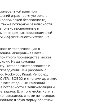
минеральной ваты при
ещений играет важную роль в
кологической безопасности,
 а также пожарной безопасности.
ь только проверенные и
ы от надежных производителей
ти и эффективности утепления
извести теплоизоляцию в
венная минеральная вата –
епонятного производства может
укции. Наша команда
ту, которая изготавливается и
оизводителя. Мы работаем с
, Rockwool, Knauf, Penoplex,
SOVER, ISOBOX и многими другими.
я вата от данных компаний
е потребности в теплоизоляции и
а задача. Для того чтобы купить
ке, свяжитесь с нами по номерам,
заполните любую форму обратной