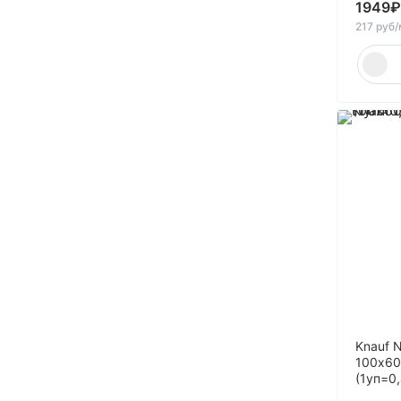
170
1949
₽
217 руб
175
180
190
20
22
25
27
28
30
34
35
36
37
Knauf 
100х60
38
(1уп=0
40