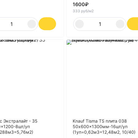
1600
₽
333 руб/м2
с Экстралайт - 35
Knauf Tisma TS плита 038
x1200-8шт/уп
50x600x1300мм-16шт/уп
,288м3=5,76м2)
(1уп=0,62м3=12,48м2, 10/40)