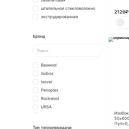
25
штапельное стекловолокно
27
2129
₽
экструдированная
28
30
40
Бренд
5
50
580
Baswool
60
Isobox
70
Isover
80
Penoplex
Rockwool
URSA
Изобок
КНАУФ
50x600
Технониколь
(1уп=0
Тип теплопередачи