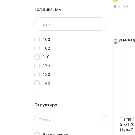
10 кг/м3
Толщина, мм
100
102
110
120
130
140
150
160
Структура
180
20
Tisma 
50x120
2000
(1уп=0
базальтовая