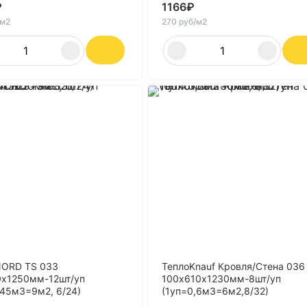
₽
1166
₽
/м2
270 руб/м2
NORD TS 033
ТеплоKnauf Кровля/Стена 036
х1250мм-12шт/уп
100х610х1230мм-8шт/уп
,45м3=9м2, 6/24)
(1уп=0,6м3=6м2,8/32)