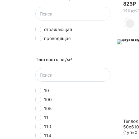
Эковер
826
₽
143 руб
отражающая
проводящая
Плотность, кг/м³
10
100
105
11
ТеплоK
110
50х610
(1уп=0
114