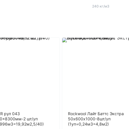
240 кг/м3
TR рул 043
Rockwool Лайт Баттс Экстра
0x8300мм-2 шт/уп
50х600х1000-8шт/уп
,996м3=19,92м2,5/40)
(1уп=0,24м3=4,8м2)