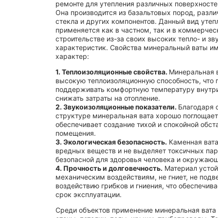
ремонте для утепления различных поверхносте
Она производится из базальтовых пород, разл
стекла и других компонентов. Данный вид утеп
применяется как в частном, так и в коммерче
строительстве из-за своих высоких тепло- и з
характеристик. Свойства минеральный ваты и
характер:
1. Теплоизоляционные свойства.
Минеральная 
высокую теплоизоляционную способность, что 
поддерживать комфортную температуру внутр
снижать затраты на отопление.
2. Звукоизоляционные показатели.
Благодаря 
структуре минеральная вата хорошо поглощает 
обеспечивает создание тихой и спокойной обст
помещения.
3. Экологическая безопасность.
Каменная вата
вредных веществ и не выделяет токсичных паро
безопасной для здоровья человека и окружаю
4. Прочность и долговечность.
Материал устой
механическим воздействиям, не гниет, не под
воздействию грибков и гниения, что обеспечива
срок эксплуатации.
Среди объектов применение минеральная вата