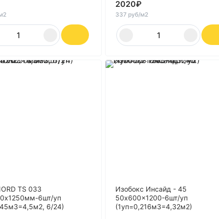
2020
₽
/м2
337 руб/м2
NORD TS 033
Изобокс Инсайд - 45
0х1250мм-6шт/уп
50x600x1200-6шт/уп
,45м3=4,5м2, 6/24)
(1уп=0,216м3=4,32м2)