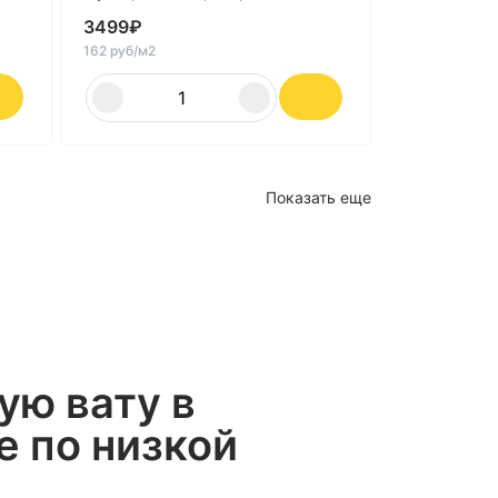
3499
₽
162 руб/м2
Показать еще
ую вату в
е по низкой