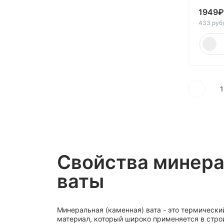
45
1949
₽
433 руб
48
50
60
70
75
1
80
90
95
Свойства минер
ваты
Минеральная (каменная) вата - это термическ
материал, который широко применяется в стро