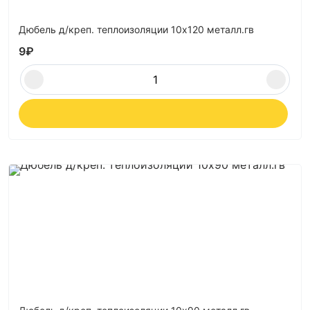
Дюбель д/креп. теплоизоляции 10х120 металл.гв
9
₽