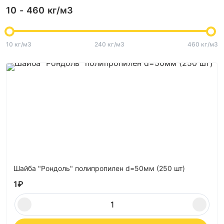
10
-
460
кг/м3
10 кг/м3
240 кг/м3
460 кг/м3
Шайба "Рондоль" полипропилен d=50мм (250 шт)
1
₽