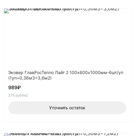
Эковер ГлавРосТепло Лайт 2 100х600х1000мм-6шт/уп
(1уп=0,36м3=3,6м2)
989
₽
275 руб/м2
Уточнить остаток