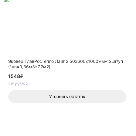
Эковер ГлавРосТепло Лайт 2 50х600х1000мм-12шт/уп
(1уп=0,36м3=7,2м2)
1548
₽
215 руб/м2
Уточнить остаток