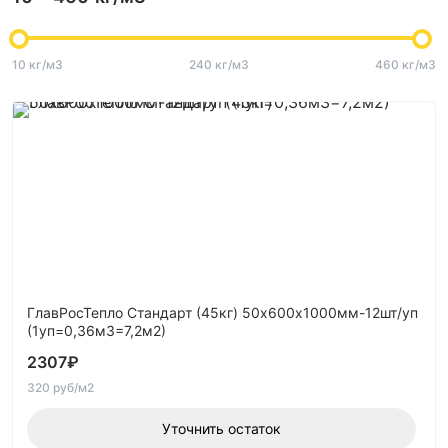
10 кг/м3
240 кг/м3
460 кг/м3
ГлавРосТепло Стандарт (45кг) 50х600х1000мм-12шт/уп
(1уп=0,36м3=7,2м2)
2307
₽
320 руб/м2
Уточнить остаток