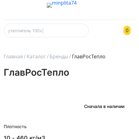
0
Главная
Каталог
Бренды
ГлавРосТепло
ГлавРосТепло
Плотность
10
-
460
кг/м3