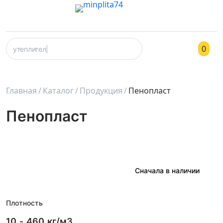
0
Главная
Каталог
Продукция
Пенопласт
Пенопласт
Плотность
10
-
460
кг/м3