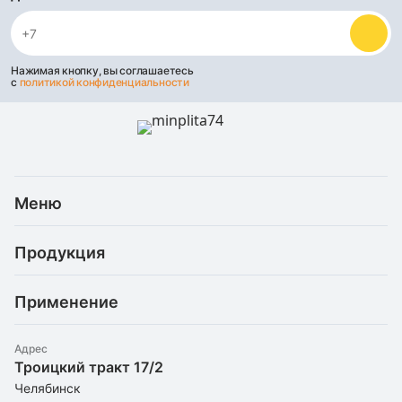
Нажимая кнопку, вы соглашаетесь
с
политикой конфиденциальности
Меню
Каталог
Продукция
Услуги
Скидки и акции
Минеральная (каменная) вата
Доставка и оплата
Применение
Базальтовая теплоизоляция
Статьи
Рефлекторные материалы
Для балкона
О компании
Штапельное стекловолокно
Адрес
Для бани/сауны
Троицкий тракт 17/2
Утеплители оптом
Экструдированный пенополистирол
Для вентиляции
Челябинск
Контакты
Пенопласт
Для камина