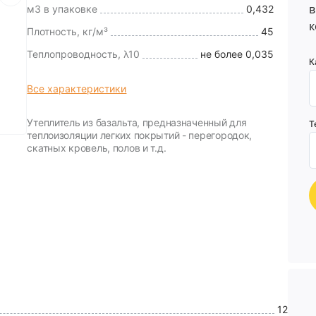
в
м3 в упаковке
0,432
к
Плотность, кг/м³
45
Теплопроводность, λ10
не более 0,035
К
Все характеристики
Утеплитель из базальта, предназначенный для
Т
теплоизоляции легких покрытий - перегородок,
скатных кровель, полов и т.д.
12