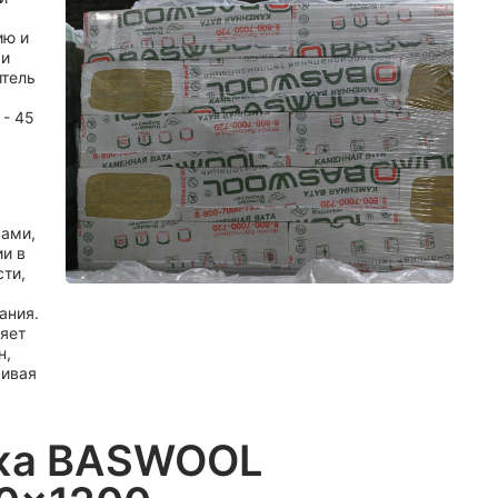
ию и
 и
итель
 - 45
вами,
ии в
сти,
ания.
яет
н,
чивая
жа BASWOOL