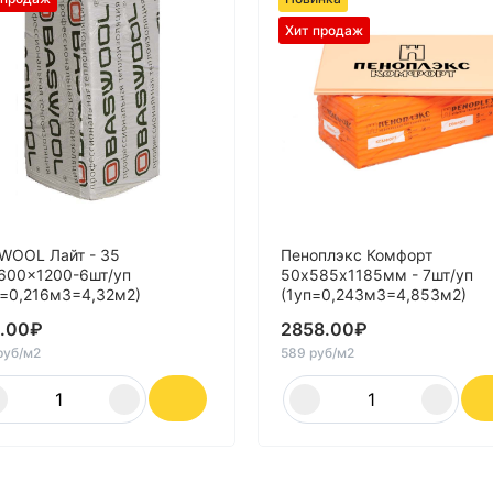
Хит продаж
WOOL Лайт - 35
Пеноплэкс Комфорт
600x1200-6шт/уп
50х585х1185мм - 7шт/уп
п=0,216м3=4,32м2)
(1уп=0,243м3=4,853м2)
.00
₽
2858.00
₽
руб/м2
589 руб/м2