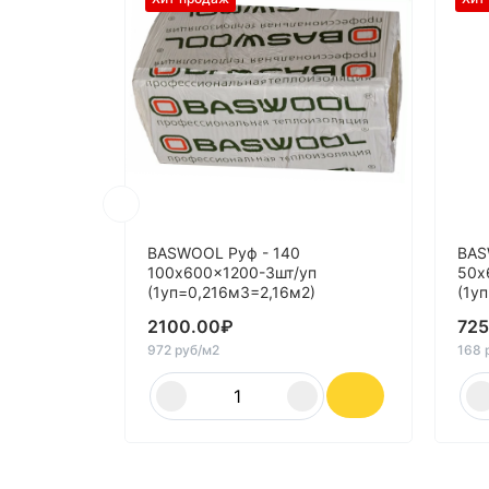
BASWOOL Руф - 140
BAS
100x600x1200-3шт/уп
50x
(1уп=0,216м3=2,16м2)
(1у
2100.00
₽
725
972 руб/м2
168 