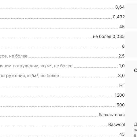
8,64
0,432
45
не более 0,035
8
се, не более
2,5
ном погружении, кг/м², не более
1,0
С
огружении, кг/м², не более
3,0
НГ
1200
600
базальтовая
Д
Baswool
з
45
в