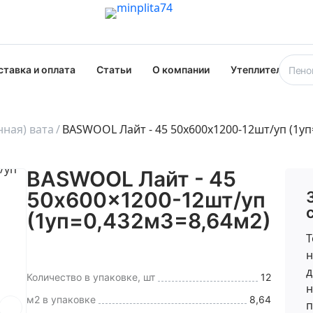
ставка и оплата
Статьи
О компании
Утеплители опт
ная) вата
BASWOOL Лайт - 45 50x600x1200-12шт/уп (1уп
BASWOOL Лайт - 45
50x600x1200-12шт/уп
(1уп=0,432м3=8,64м2)
Т
н
д
Количество в упаковке, шт
12
н
м2 в упаковке
8,64
п