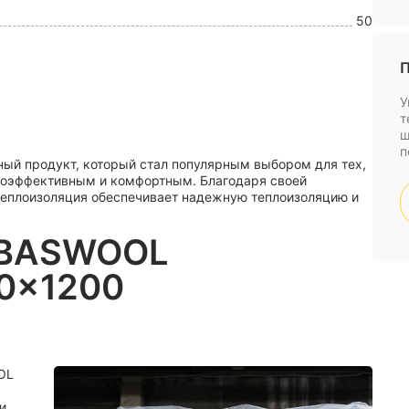
50
П
У
т
ш
п
ный продукт, который стал популярным выбором для тех,
ргоэффективным и комфортным. Благодаря своей
 теплоизоляция обеспечивает надежную теплоизоляцию и
 BASWOOL
00x1200
OL
и