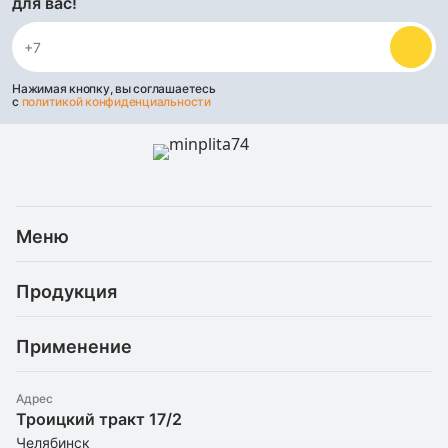
для вас!
Нажимая кнопку, вы соглашаетесь
с
политикой конфиденциальности
Меню
Каталог
Продукция
Услуги
Скидки и акции
Минеральная (каменная) вата
Доставка и оплата
Применение
Базальтовая теплоизоляция
Статьи
Рефлекторные материалы
Для балкона
О компании
Штапельное стекловолокно
Адрес
Для бани/сауны
Троицкий тракт 17/2
Утеплители оптом
Экструдированный пенополистирол
Для вентиляции
Челябинск
Контакты
Пенопласт