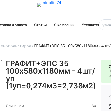
ставка и оплата
Статьи
О компании
Утеплители опт
пенополистирол
ГРАФИТ+ЭПС 35 100х580х1180мм - 4шт/у
ГРАФИТ+ЭПС 35
О
100х580х1180мм - 4шт/
Ц
р
уп
(1уп=0,274м3=2,738м2)
2
Длина, мм
1180