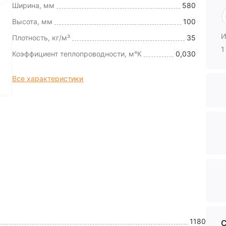
Ширина, мм
580
Высота, мм
100
И
Плотность, кг/м³
35
1
Коэффициент теплопроводности, м°К
0,030
Все характеристики
1180
С