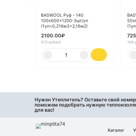
BASWOOL Руф - 140
BAS
100x600x1200-3шт/уп
50x
(1уп=0,216м3=2,16м2)
(1у
2100.00
₽
725
972 руб/м2
168 
Нужен Утеплитель? Оставьте свой номер
поможем подобрать нужную теплоизол
для вас!
Каталог
У