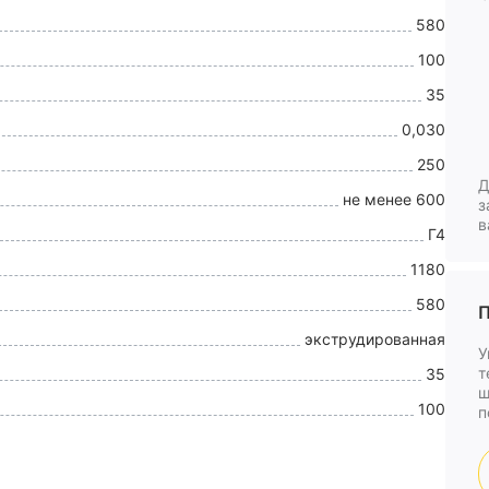
580
100
35
0,030
250
Д
не менее 600
з
в
Г4
1180
580
П
экструдированная
У
т
35
ш
100
п