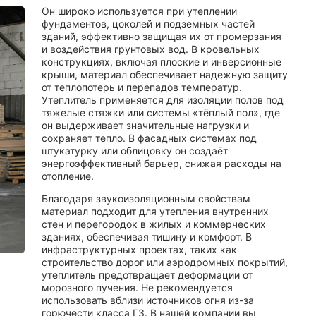
Он широко используется при утеплении
фундаментов, цоколей и подземных частей
зданий, эффективно защищая их от промерзания
и воздействия грунтовых вод. В кровельных
конструкциях, включая плоские и инверсионные
крыши, материал обеспечивает надежную защиту
от теплопотерь и перепадов температур.
Утеплитель применяется для изоляции полов под
тяжелые стяжки или системы «тёплый пол», где
он выдерживает значительные нагрузки и
сохраняет тепло. В фасадных системах под
штукатурку или облицовку он создаёт
энергоэффективный барьер, снижая расходы на
отопление.
Благодаря звукоизоляционным свойствам
материал подходит для утепления внутренних
стен и перегородок в жилых и коммерческих
зданиях, обеспечивая тишину и комфорт. В
инфраструктурных проектах, таких как
строительство дорог или аэродромных покрытий,
утеплитель предотвращает деформации от
морозного пучения. Не рекомендуется
использовать вблизи источников огня из-за
горючести класса Г3. В нашей компании вы