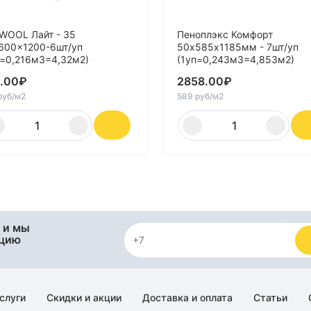
WOOL Лайт - 35
Пеноплэкс Комфорт
600x1200-6шт/уп
50х585х1185мм - 7шт/уп
п=0,216м3=4,32м2)
(1уп=0,243м3=4,853м2)
.00
₽
2858.00
₽
руб/м2
589 руб/м2
 и мы
яцию
слуги
Скидки и акции
Доставка и оплата
Статьи