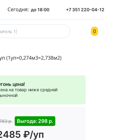
Сегодня:
до 18:00
+7 351 220-04-12
0
ом
Контакты
п (1уп=0,274м3=2,738м2)
гонь цена!
ена на товар ниже средней
ыночной
Выгода: 298 р.
783 р.
2485 ₽/уп