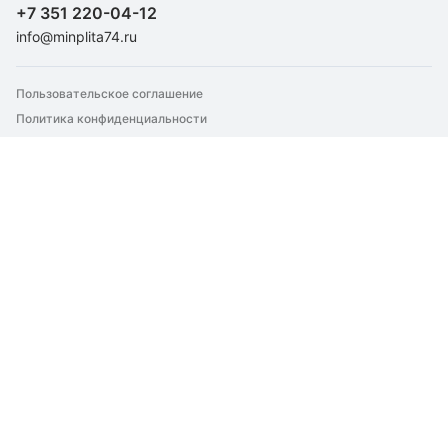
+7 351 220-04-12
Для перегородок
info@minplita74.ru
Для пола
Для стен
Пользовательское соглашение
Для теплого пола
Политика конфиденциальности
Для труб
Для фасада
Для фундамента
Крепление утеплителей
Техническая изоляция