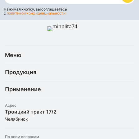
Нажимая кнопку, вы соглашаетесь
с
политикой конфиденциальности
Меню
Каталог
Продукция
Услуги
Скидки и акции
Минеральная (каменная) вата
Доставка и оплата
Применение
Базальтовая теплоизоляция
Статьи
Рефлекторные материалы
Для балкона
О компании
Штапельное стекловолокно
Адрес
Для бани/сауны
Троицкий тракт 17/2
Утеплители оптом
Экструдированный пенополистирол
Для вентиляции
Челябинск
Контакты
Пенопласт
Для камина
Для кровли
По всем вопросам
Для металлических дверей