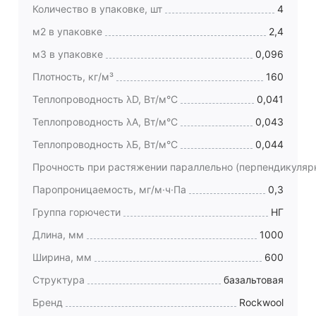
Количество в упаковке, шт
4
м2 в упаковке
2,4
м3 в упаковке
0,096
Плотность, кг/м³
160
Теплопроводность λD, Вт/м°C
0,041
Теплопроводность λА, Вт/м°C
0,043
Теплопроводность λБ, Вт/м°C
0,044
Прочность при растяжении параллельно (перпендикуляр
Паропроницаемость, мг/м·ч·Па
0,3
Группа горючести
НГ
Длина, мм
1000
Ширина, мм
600
Структура
базальтовая
Бренд
Rockwool