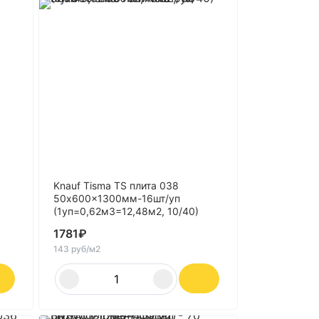
Knauf Tisma TS плита 038
50x600x1300мм-16шт/уп
(1уп=0,62м3=12,48м2, 10/40)
1781
₽
143 руб/м2