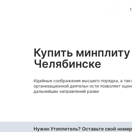
48
1
50
60
70
75
80
Купить минплиту
90
Челябинске
95
Идейные соображения высшего порядка, а так
организационной деятельн ости позволяет оцен
дальнейших направлений разви
Нужен Утеплитель? Оставьте свой номер