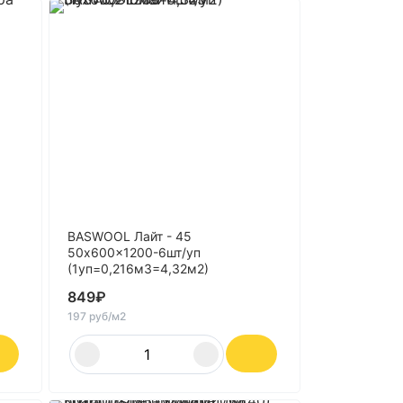
BASWOOL Лайт - 45
50x600x1200-6шт/уп
(1уп=0,216м3=4,32м2)
849
₽
197 руб/м2