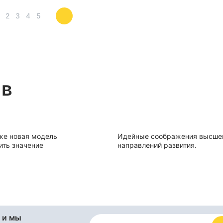
2
3
4
5
 в
же новая модель
Идейные соображения высшег
ить значение
направлений развития.
 и мы