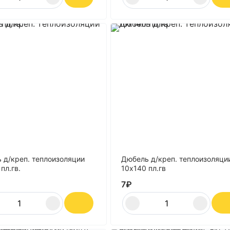
 д/креп. теплоизоляции
Дюбель д/креп. теплоизоляци
пл.гв.
10х140 пл.гв
7
₽