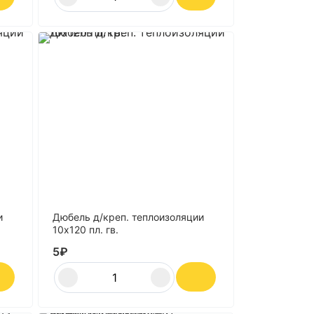
и
Дюбель д/креп. теплоизоляции
10х120 пл. гв.
5
₽