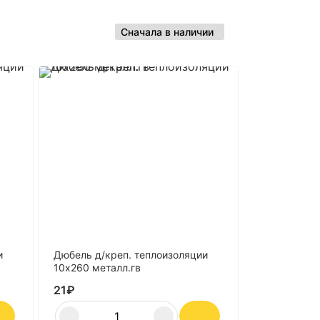
и
Дюбель д/креп. теплоизоляции
10х260 металл.гв
21
₽