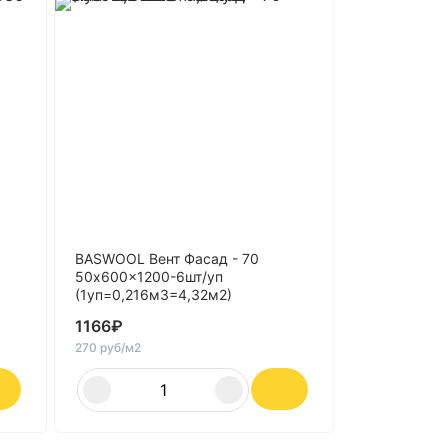
BASWOOL Вент Фасад - 70
50x600x1200-6шт/уп
(1уп=0,216м3=4,32м2)
1166
₽
270 руб/м2