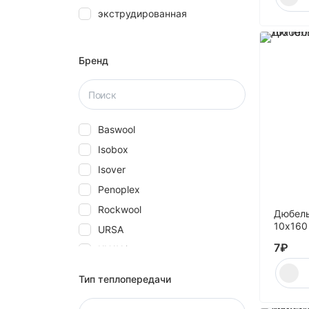
экструдированная
28
30
40
Бренд
5
50
580
Baswool
60
Isobox
70
Isover
80
Penoplex
Rockwool
Дюбель
10х160 
URSA
7
₽
КНАУФ
Технониколь
Тип теплопередачи
Эковер