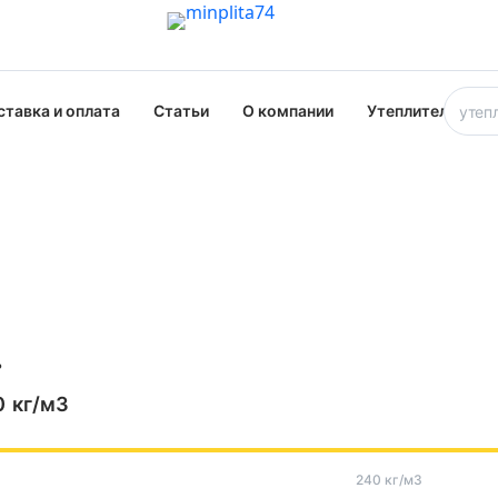
ставка и оплата
Статьи
О компании
Утеплители опт
ь
0
кг/м3
240 кг/м3