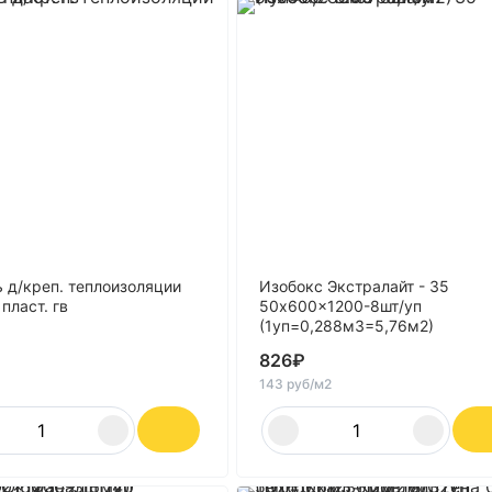
 д/креп. теплоизоляции
Изобокс Экстралайт - 35
пласт. гв
50x600x1200-8шт/уп
(1уп=0,288м3=5,76м2)
826
₽
143 руб/м2