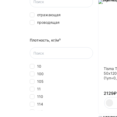
отражающая
проводящая
Плотность, кг/м³
10
Tisma 
50x120
100
(1уп=0
105
11
2129
₽
110
114
115