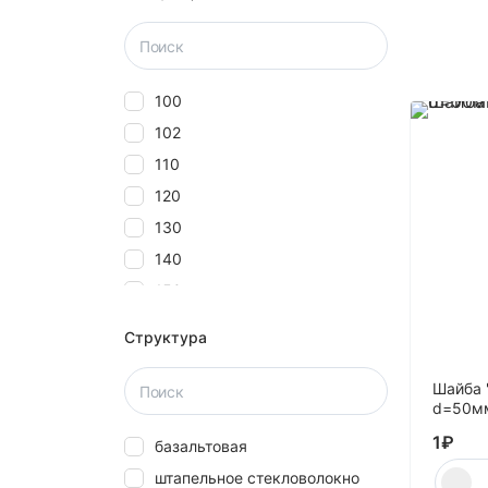
100
102
110
120
130
140
150
160
Структура
180
20
Шайба 
d=50мм
2000
1
₽
базальтовая
25
штапельное стекловолокно
27