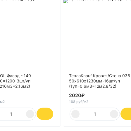
L Фасад - 140
ТеплоKnauf Кровля/Стена 036
0x1200-3шт/уп
50х610х1230мм-16шт/уп
,216м3=2,16м2)
(1уп=0,6м3=12м2,8/32)
2020
₽
/м2
168 руб/м2