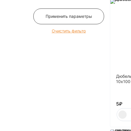
12
120
Применить параметры
125
13
Очистить фильтр
130
135
14
140
145
Дюбель
15
10х100 
150
16
5
₽
160
165
170
175