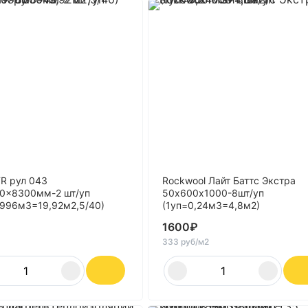
TR рул 043
Rockwool Лайт Баттс Экстра
0x8300мм-2 шт/уп
50х600х1000-8шт/уп
,996м3=19,92м2,5/40)
(1уп=0,24м3=4,8м2)
1600
₽
333 руб/м2