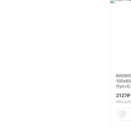
180
190
20
22
25
27
28
30
34
BASWOO
100x60
35
(1уп=0
36
2127
₽
37
985 руб
38
40
45