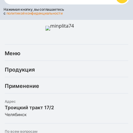
Нажимая кнопку, вы соглашаетесь
с
политикой конфиденциальности
Меню
Каталог
Продукция
Услуги
Скидки и акции
Минеральная (каменная) вата
Доставка и оплата
Применение
Базальтовая теплоизоляция
Статьи
Рефлекторные материалы
Для балкона
О компании
Штапельное стекловолокно
Адрес
Для бани/сауны
Троицкий тракт 17/2
Утеплители оптом
Экструдированный пенополистирол
Для вентиляции
Челябинск
Контакты
Пенопласт
Для камина
Для кровли
По всем вопросам
Для металлических дверей