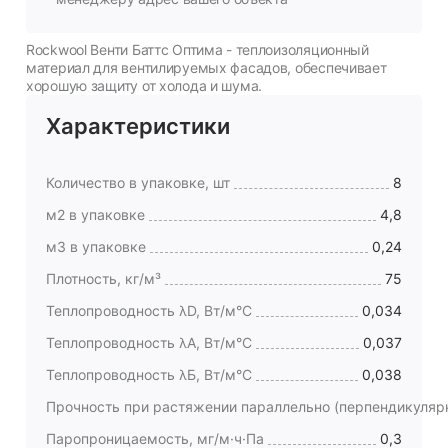
Rockwool Венти Баттс Оптима - теплоизоляционный
материал для вентилируемых фасадов, обеспечивает
хорошую защиту от холода и шума.
Характеристики
Количество в упаковке, шт
8
м2 в упаковке
4,8
м3 в упаковке
0,24
Плотность, кг/м³
75
Теплопроводность λD, Вт/м°C
0,034
Теплопроводность λА, Вт/м°C
0,037
Теплопроводность λБ, Вт/м°C
0,038
Прочность при растяжении параллельно (перпендикуляр
Паропроницаемость, мг/м·ч·Па
0,3