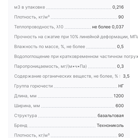
м3 в упаковке
0,216
Плотность, кг/м³
90
Теплопроводность, λ10
не более 0,037
Прочность на сжатие при 10% линейной деформации, МП
Влажность по массе, %, не более
0,5
Водопоглощение при кратковременном частичном погруже
Паропроницаемость, мг/(м•ч•Па)
0,3
Содержание органических веществ, не более, % :
3,5
Группа горючести
НГ
Длина, мм
1200
Ширина, мм
600
Структура
базальтовая
Бренд
Технониколь
Плотность, кг/м³
90