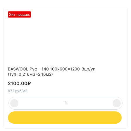
Хит продаж
BASWOOL Руф - 140 100x600x1200-3шт/уп
(1уп=0,216м3=2,16м2)
2100.00
₽
972 руб/м2