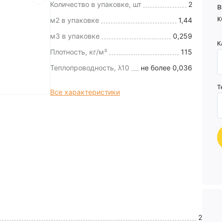
Количество в упаковке, шт
2
в
к
м2 в упаковке
1,44
м3 в упаковке
0,259
К
Плотность, кг/м³
115
Теплопроводность, λ10
не более 0,036
Т
Все характеристики
2