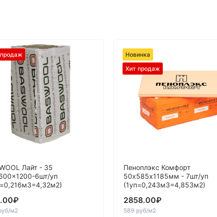
 продаж
Новинка
Хит продаж
WOOL Лайт - 35
Пеноплэкс Комфорт
600x1200-6шт/уп
50х585х1185мм - 7шт/уп
п=0,216м3=4,32м2)
(1уп=0,243м3=4,853м2)
.00
₽
2858.00
₽
руб/м2
589 руб/м2