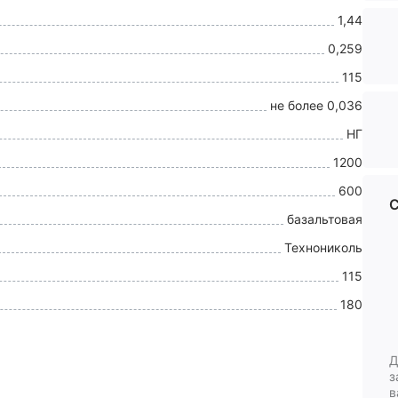
1,44
0,259
115
не более 0,036
НГ
1200
600
С
базальтовая
Технониколь
115
180
Д
з
в