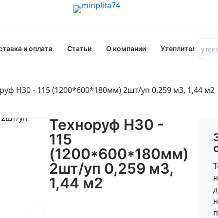
ставка и оплата
Статьи
О компании
Утеплители опт
руф Н30 - 115 (1200*600*180мм) 2шт/уп 0,259 м3, 1,44 м2
Техноруф Н30 -
115
(1200*600*180мм)
2шт/уп 0,259 м3,
Т
н
1,44 м2
д
н
п