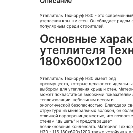
Описание
Утеплитель Техноруф Н30 - это современны
утепления крыш и стен. Он обладает рядом 
популярным среди строителей.
Основные харак
утеплителя Техн
180х600х1200
Утеплитель Техноруф Н30 имеет ряд
преимуществ, которые делают его идеальн
выбором для утепления крыш и стен. Матер
может похвастаться высокими показателям
теплоизоляции, небольшим весом и
экологической безопасностью. Благодаря св
структуре из минеральных волокон, он обла
отличной паропроницаемостью, что позволяе
стенам "дышать" и предотвращает
возникновение конденсата. Материал Техно
Н30 - 115 180х600х1200 также устойчив к в