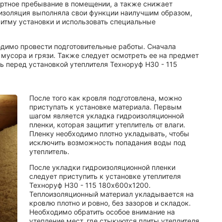
ртное пребывание в помещении, а также снижает
оизоляция выполняла свои функции наилучшим образом,
итму установки и использовать специальные
одимо провести подготовительные работы. Сначала
 мусора и грязи. Также следует осмотреть ее на предмет
 перед установкой утеплителя Техноруф Н30 - 115
После того как кровля подготовлена, можно
приступать к установке материала. Первым
шагом является укладка гидроизоляционной
пленки, которая защитит утеплитель от влаги.
Пленку необходимо плотно укладывать, чтобы
исключить возможность попадания воды под
утеплитель.
После укладки гидроизоляционной пленки
следует приступить к установке утеплителя
Техноруф Н30 - 115 180х600х1200.
Теплоизоляционный материал укладывается на
кровлю плотно и ровно, без зазоров и складок.
Необходимо обратить особое внимание на
утепление мест, где стыкуются плиты утеплителя