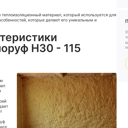
й теплоизоляционный материал, который используется для
особенностей, которые делают его уникальным и
П
У
теристики
т
ш
оруф Н30 - 115
п
ым
иал
и
оей
дает
т
руф
лаге