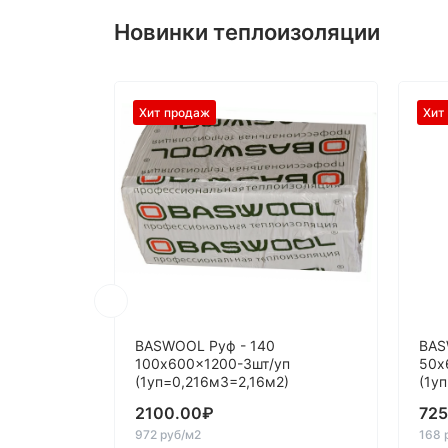
Новинки теплоизоляции
Хит продаж
Хит
BASWOOL Руф - 140
BAS
100x600x1200-3шт/уп
50x
(1уп=0,216м3=2,16м2)
(1у
2100.00
₽
725
972 руб/м2
168 