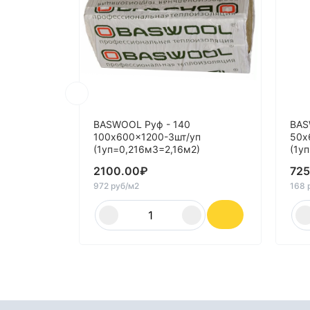
BASWOOL Руф - 140
BAS
100x600x1200-3шт/уп
50x
(1уп=0,216м3=2,16м2)
(1у
2100.00
₽
725
972 руб/м2
168 