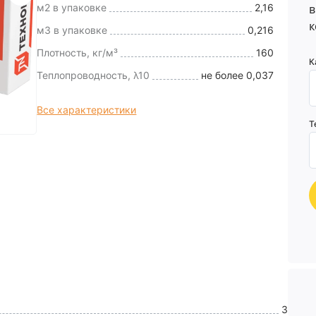
м2 в упаковке
2,16
в
к
м3 в упаковке
0,216
Плотность, кг/м³
160
К
Теплопроводность, λ10
не более 0,037
Все характеристики
Т
3