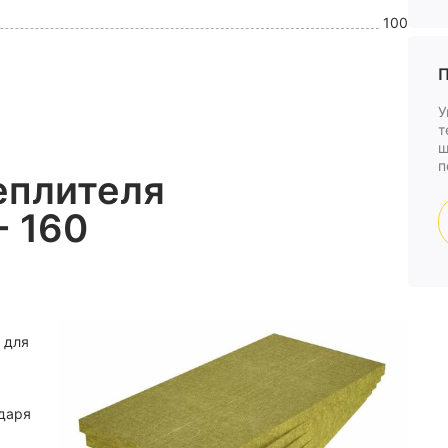
100
П
У
т
ш
п
еплителя
- 160
 для
одаря