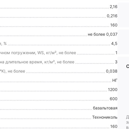
2,16
0,216
160
не более 0,037
е, %
4,5
ном погружении, WS, кг/м², не более
1
а длительное время, кг/м², не более
3
С
K), не более
0,038
НГ
1200
600
базальтовая
Д
Технониколь
з
160
в