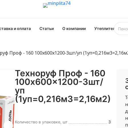
ставка и оплата
Статьи
О компании
Утеплители опт
руф Проф - 160 100x600x1200-3шт/уп (1уп=0,216м3=2,16м
Техноруф Проф - 160
100x600x1200-3шт/
уп
(1уп=0,216м3=2,16м2)
Т
н
д
н
Количество в упаковке, шт
3
п