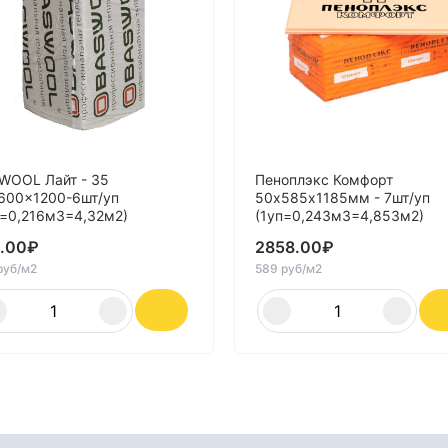
WOOL Лайт - 35
Пеноплэкс Комфорт
600x1200-6шт/уп
50х585х1185мм - 7шт/уп
п=0,216м3=4,32м2)
(1уп=0,243м3=4,853м2)
.00
₽
2858.00
₽
руб/м2
589 руб/м2