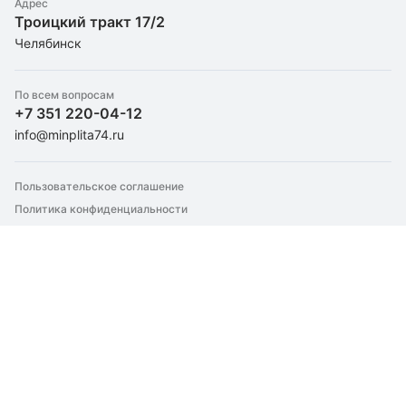
Штапельное стекловолокно
Адрес
Для бани/сауны
Троицкий тракт 17/2
Утеплители оптом
Экструдированный пенополистирол
Для вентиляции
Челябинск
Контакты
Пенопласт
Для камина
Для кровли
По всем вопросам
Для металлических дверей
+7 351 220-04-12
Для перегородок
info@minplita74.ru
Для пола
Для стен
Пользовательское соглашение
Для теплого пола
Политика конфиденциальности
Для труб
Для фасада
Для фундамента
Крепление утеплителей
Техническая изоляция