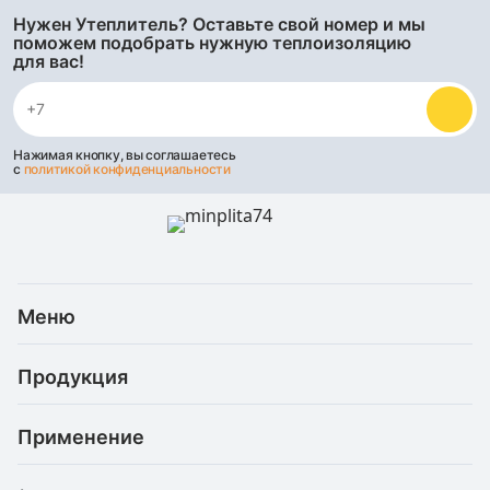
Нужен Утеплитель? Оставьте свой номер и мы
поможем подобрать нужную теплоизоляцию
для вас!
Нажимая кнопку, вы соглашаетесь
с
политикой конфиденциальности
Меню
Каталог
Продукция
Услуги
Скидки и акции
Минеральная (каменная) вата
Доставка и оплата
Применение
Базальтовая теплоизоляция
Статьи
Рефлекторные материалы
Для балкона
О компании