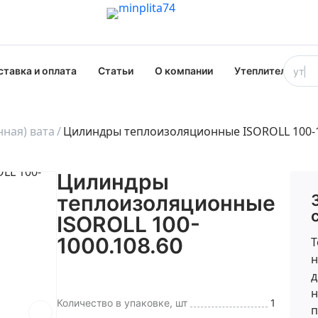
ставка и оплата
Статьи
О компании
Утеплители опт
ная) вата
Цилиндры теплоизоляционные ISOROLL 100-1
Цилиндры
теплоизоляционные
ISOROLL 100-
1000.108.60
Т
н
д
н
Количество в упаковке, шт
1
п