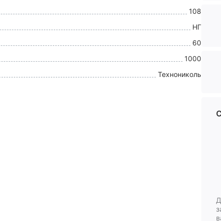
108
НГ
60
1000
Технониколь
С
Д
з
в