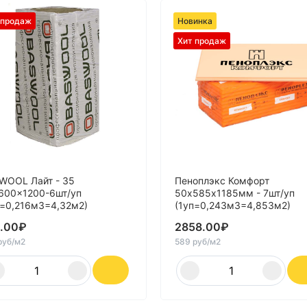
 продаж
Новинка
Хит продаж
WOOL Лайт - 35
Пеноплэкс Комфорт
600x1200-6шт/уп
50х585х1185мм - 7шт/уп
п=0,216м3=4,32м2)
(1уп=0,243м3=4,853м2)
.00
₽
2858.00
₽
руб/м2
589 руб/м2