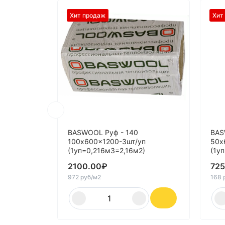
Хит продаж
Хит
BASWOOL Руф - 140
BAS
100x600x1200-3шт/уп
50x
(1уп=0,216м3=2,16м2)
(1у
2100.00
₽
725
972 руб/м2
168 