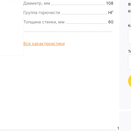
Диаметр, мм
108
в
к
Группа горючести
НГ
Толщина стенки, мм
60
К
Все характеристики
Т
1