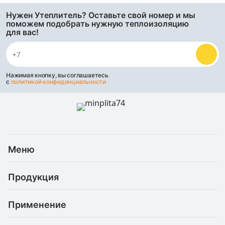
Нужен Утеплитель? Оставьте свой номер и мы
поможем подобрать нужную теплоизоляцию
для вас!
Нажимая кнопку, вы соглашаетесь
с
политикой конфиденциальности
Меню
Каталог
Продукция
Услуги
Скидки и акции
Минеральная (каменная) вата
Доставка и оплата
Применение
Базальтовая теплоизоляция
Статьи
Рефлекторные материалы
Для балкона