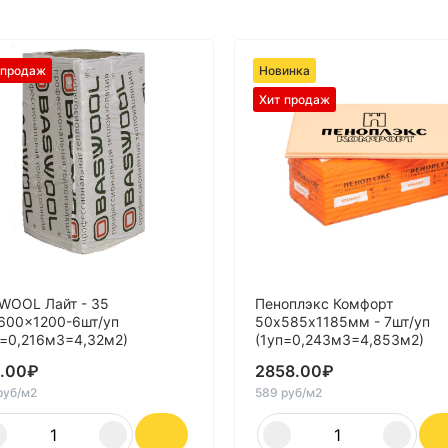
 продаж
Новинка
Хит продаж
WOOL Лайт - 35
Пеноплэкс Комфорт
600x1200-6шт/уп
50х585х1185мм - 7шт/уп
п=0,216м3=4,32м2)
(1уп=0,243м3=4,853м2)
.00
₽
2858.00
₽
руб/м2
589 руб/м2