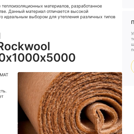
е теплоизоляционных материалов, разработанное
тве. Данный материал отличается высокой
его идеальным выбором для утепления различных типов
П
и
У
т
Rockwool
ш
п
50х1000х5000
 MAT
ть.
ет