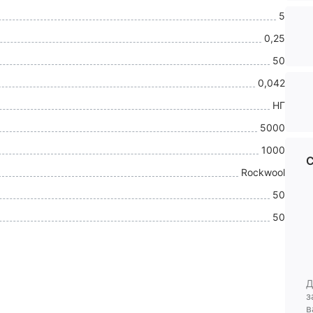
5
0,25
50
0,042
НГ
5000
1000
С
Rockwool
50
50
Д
з
в