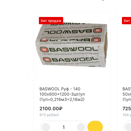
Хит продаж
Хит
BASWOOL Руф - 140
BAS
100x600x1200-3шт/уп
50x
(1уп=0,216м3=2,16м2)
(1у
2100.00
₽
725
972 руб/м2
168 