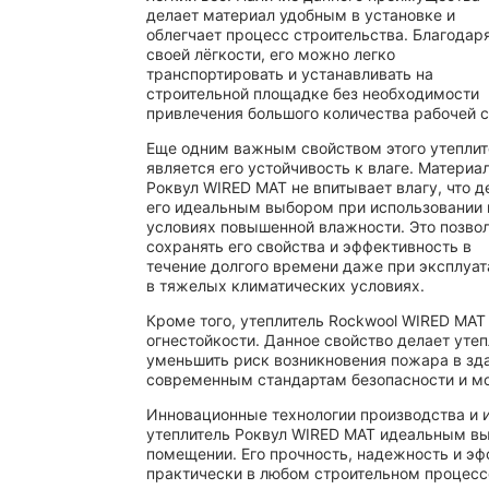
делает материал удобным в установке и
облегчает процесс строительства. Благодар
своей лёгкости, его можно легко
транспортировать и устанавливать на
строительной площадке без необходимости
привлечения большого количества рабочей 
Еще одним важным свойством этого утеплит
является его устойчивость к влаге. Материа
Роквул WIRED MAT не впитывает влагу, что д
его идеальным выбором при использовании 
условиях повышенной влажности. Это позво
сохранять его свойства и эффективность в
течение долгого времени даже при эксплуа
в тяжелых климатических условиях.
Кроме того, утеплитель Rockwool WIRED MA
огнестойкости. Данное свойство делает уте
уменьшить риск возникновения пожара в зд
современным стандартам безопасности и мо
Инновационные технологии производства и 
утеплитель Роквул WIRED MAT идеальным вы
помещении. Его прочность, надежность и э
практически в любом строительном процесс