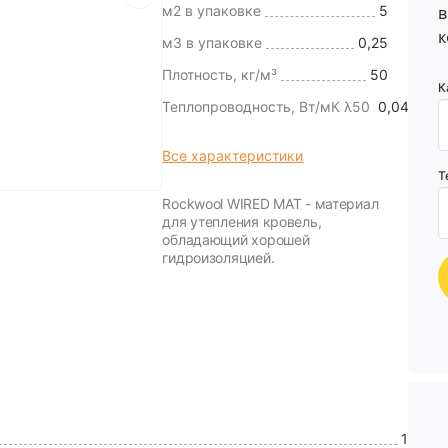
м2 в упаковке
5
в
к
м3 в упаковке
0,25
Плотность, кг/м³
50
К
Теплопроводность, Вт/мК λ50
0,042
Все характеристики
Т
Rockwool WIRED MAT - материал
для утепления кровель,
обладающий хорошей
гидроизоляцией.
1