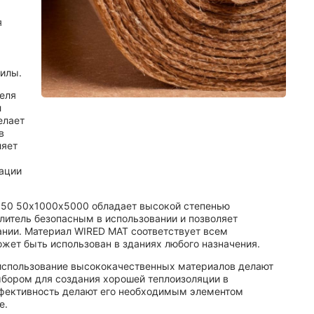
я
силы.
еля
л
елает
в
ляет
тации
T 50 50х1000х5000 обладает высокой степенью
плитель безопасным в использовании и позволяет
ании. Материал WIRED MAT соответствует всем
жет быть использован в зданиях любого назначения.
использование высококачественных материалов делают
бором для создания хорошей теплоизоляции в
ффективность делают его необходимым элементом
е.