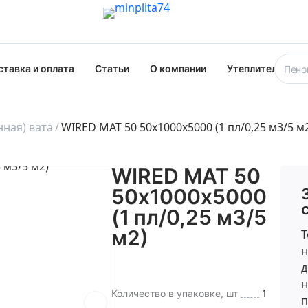
ставка и оплата
Статьи
О компании
Утеплители опт
ная) вата
WIRED MAT 50 50х1000х5000 (1 пл/0,25 м3/5 м
WIRED MAT 50
50х1000х5000
(1 пл/0,25 м3/5
м2)
Т
н
д
н
Количество в упаковке, шт
1
п