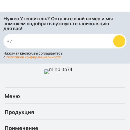
Нужен Утеплитель? Оставьте свой номер и мы
поможем подобрать нужную теплоизоляцию
для вас!
Нажимая кнопку, вы соглашаетесь
с
политикой конфиденциальности
Меню
Каталог
Продукция
Услуги
Скидки и акции
Минеральная (каменная) вата
Доставка и оплата
Применение
Базальтовая теплоизоляция