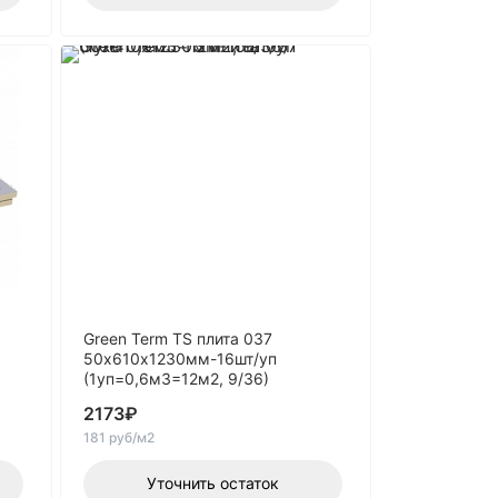
Green Term TS плита 037
50х610х1230мм-16шт/уп
(1уп=0,6м3=12м2, 9/36)
2173
₽
181 руб/м2
Уточнить остаток