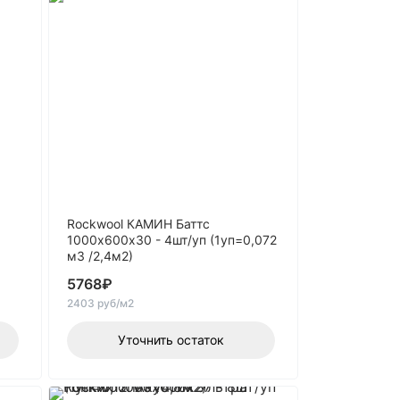
Rockwool КАМИН Баттс
1000х600х30 - 4шт/уп (1уп=0,072
м3 /2,4м2)
5768
₽
2403 руб/м2
Уточнить остаток