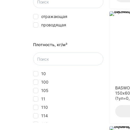
отражающая
проводящая
Плотность, кг/м³
10
100
BASWOO
105
150x60
(1уп=0
11
110
114
115