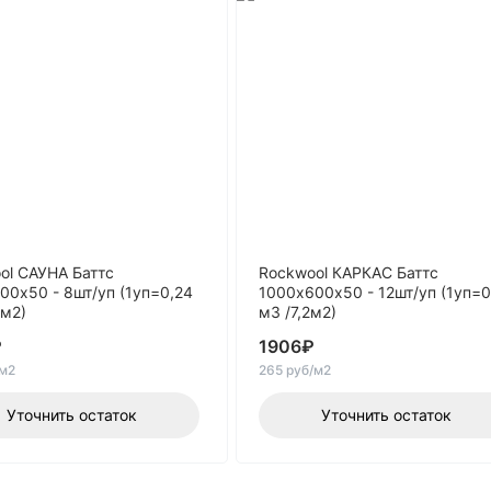
ol САУНА Баттс
Rockwool КАРКАС Баттс
00х50 - 8шт/уп (1уп=0,24
1000х600х50 - 12шт/уп (1уп=0
8м2)
м3 /7,2м2)
₽
1906
₽
/м2
265 руб/м2
Уточнить остаток
Уточнить остаток