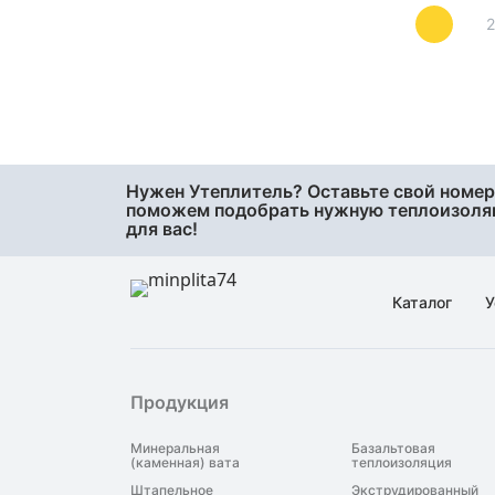
48
50
60
70
75
80
Нужен Утеплитель? Оставьте свой номер
90
поможем подобрать нужную теплоизол
для вас!
95
Каталог
У
Продукция
Минеральная
Базальтовая
(каменная) вата
теплоизоляция
Штапельное
Экструдированный