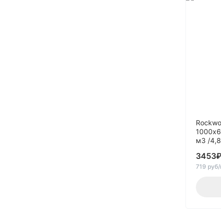
180
190
20
22
25
27
28
30
Rockwo
34
1000х6
м3 /4,
35
36
3453
719 руб
37
38
40
45