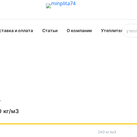
ставка и оплата
Статьи
О компании
Утеплители опт
ь
0
кг/м3
240 кг/м3