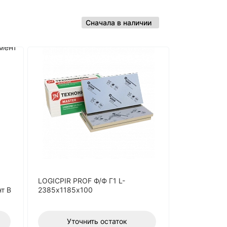
LOGICPIR PROF Ф/Ф Г1 L-
т В
2385х1185х100
Уточнить остаток