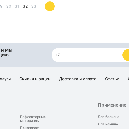
29
30
31
32
33
 и мы
яцию
слуги
Скидки и акции
Доставка и оплата
Статьи
Применение
Рефлекторные
Для балкона
материалы
Для камина
Пенопласт