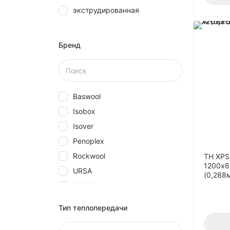
экструдированная
28
30
40
Бренд
5
50
580
Baswool
60
Isobox
70
Isover
80
Penoplex
Rockwool
ТН XPS
1200х6
URSA
(0,288
КНАУФ
Технониколь
Тип теплопередачи
Эковер