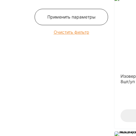
12
120
Применить параметры
125
13
Очистить фильтр
130
135
14
140
145
Изове
8шт/уп
15
150
16
160
165
170
175