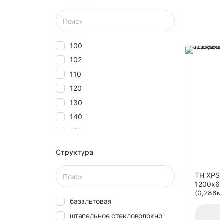
100
102
110
120
130
140
150
160
Структура
180
20
ТН XPS
1200х6
2000
(0,288
базальтовая
25
штапельное стекловолокно
27