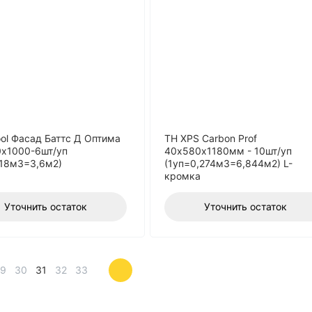
ol Фасад Баттс Д Оптима
ТН XPS Carbon Prof
х1000-6шт/уп
40х580х1180мм - 10шт/уп
,18м3=3,6м2)
(1уп=0,274м3=6,844м2) L-
кромка
Уточнить остаток
Уточнить остаток
29
30
31
32
33