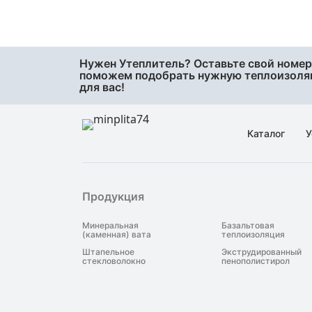
48
50
60
Нужен Утеплитель? Оставьте свой номер
70
поможем подобрать нужную теплоизол
для вас!
75
80
90
Каталог
У
95
Продукция
Минеральная
Базальтовая
(каменная) вата
теплоизоляция
Штапельное
Экструдированный
стекловолокно
пенополистирол