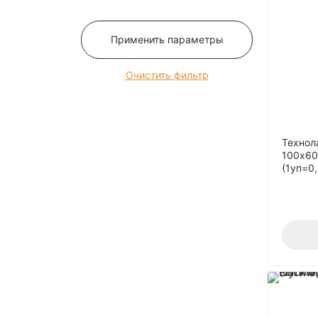
12
120
Применить параметры
125
13
Очистить фильтр
130
135
14
Технол
140
100x60
(1уп=0
145
15
150
16
160
165
170
175