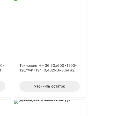
00-
Техновент Н - 36 50x600x1200-
)
12шт/уп (1уп=0,432м3=8,64м2)
Уточнить остаток