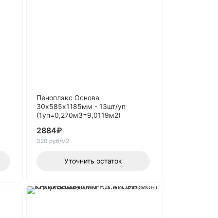
Пеноплэкс Основа
30х585х1185мм - 13шт/уп
(1уп=0,270м3=9,0119м2)
2884
₽
320 руб/м2
Уточнить остаток