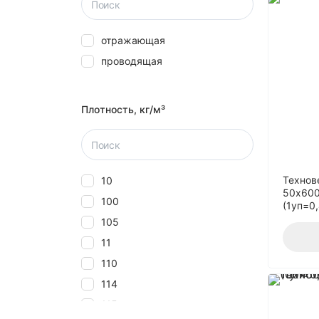
отражающая
проводящая
Плотность, кг/м³
Технов
10
50x600
100
(1уп=0
105
11
110
114
115