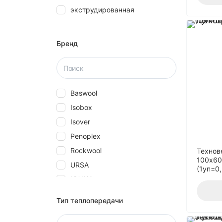
экструдированная
28
30
40
Бренд
5
50
580
Baswool
60
Isobox
70
Isover
80
Penoplex
Rockwool
Технов
100x60
URSA
(1уп=0
КНАУФ
Технониколь
Тип теплопередачи
Эковер