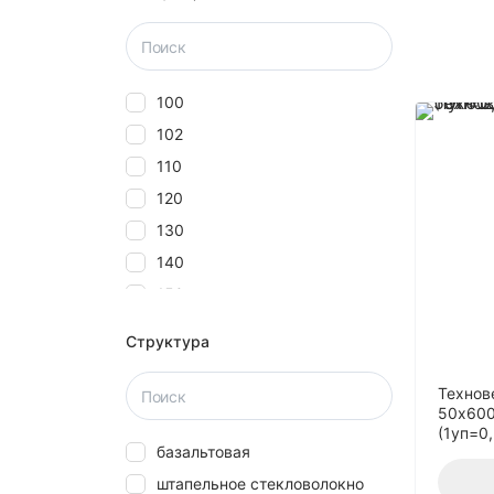
100
102
110
120
130
140
150
160
Структура
180
20
Технов
50x600
2000
(1уп=0
базальтовая
25
штапельное стекловолокно
27