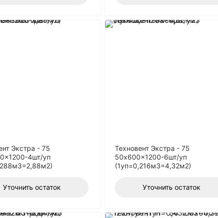
ент Экстра - 75
Техновент Экстра - 75
0x1200-4шт/уп
50x600x1200-6шт/уп
,288м3=2,88м2)
(1уп=0,216м3=4,32м2)
Уточнить остаток
Уточнить остаток