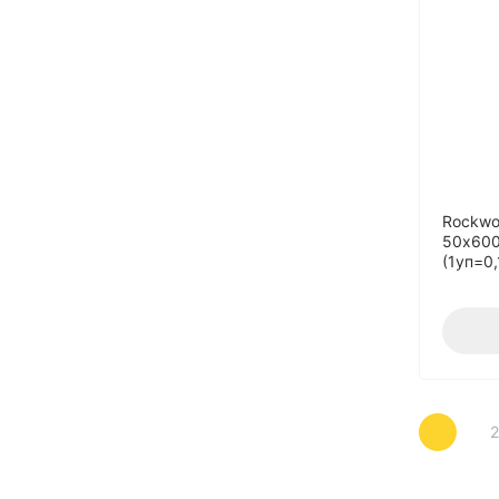
180
190
20
22
25
27
28
Rockwo
50х600
30
(1уп=0
34
35
36
37
38
40
45