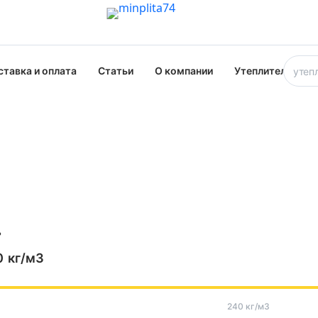
ставка и оплата
Статьи
О компании
Утеплители опт
ь
0
кг/м3
240 кг/м3