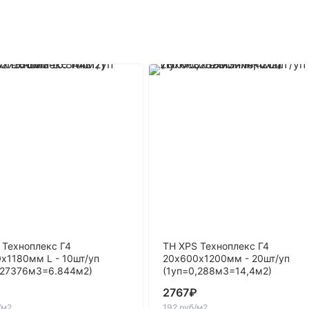
 Техноплекс Г4
ТН XPS Техноплекс Г4
х1180мм L - 10шт/уп
20х600х1200мм - 20шт/уп
,27376м3=6.844м2)
(1уп=0,288м3=14,4м2)
₽
2767
₽
/м2
192 руб/м2