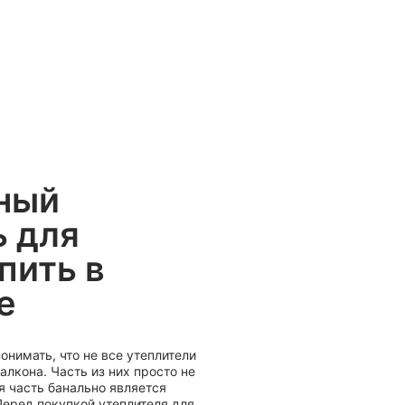
ный
ь для
пить в
е
нимать, что не все утеплители
алкона. Часть из них просто не
я часть банально является
еред покупкой утеплителя для