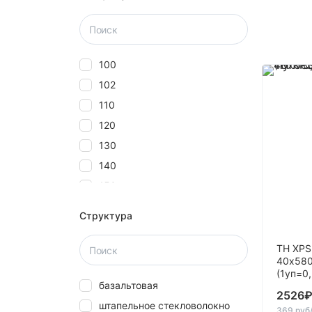
100
102
110
120
130
140
150
160
Структура
180
20
ТН XPS
40х580
2000
(1уп=0
базальтовая
25
2526
штапельное стекловолокно
27
369 руб