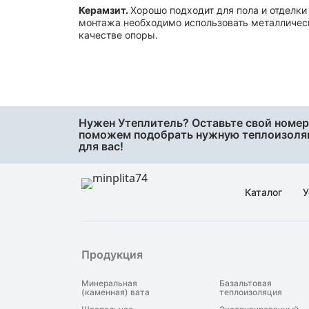
48
Керамзит.
Хорошо подходит для пола и отделки
монтажа необходимо использовать металличес
50
качестве опоры.
60
70
75
80
Нужен Утеплитель? Оставьте свой номер
90
поможем подобрать нужную теплоизол
для вас!
95
Каталог
У
Продукция
Минеральная
Базальтовая
(каменная) вата
теплоизоляция