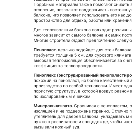
Подобные материалы также помогают снизить 
180
отопление, позволяют поддерживать постоянну
балконе, что позволяет использовать его как д
190
пространство для отдыха, работы или хранения
20
Для теплоизоляции балкона подходят различны
22
многое зависит от самого балкона и самих пос
Многие строители отдают предпочтению следу
25
Пенопласт.
деально подойдет для стен балкона
27
требуется толщина 5 см, для сурового климата 
28
высокая теплоизоляция обеспечивается за счет
коэффициента теплопроводности.
30
Пеноплекс (экструдированный пенополистиро
34
похожий на пенопласт, но более качественный з
35
производства по особой технологии. Имеет од
пористую структуру, в которой воздух равном
36
по изолированным ячейкам.
37
Минеральная вата.
Сравнивая с пенопластом, 
38
изоляцией и не подвержена горению. Отлично 
утеплитель для дверей балкона, укладывать м
40
нужно в респираторе и спецодежде, чтобы час
вызывали кожный зуд.
45