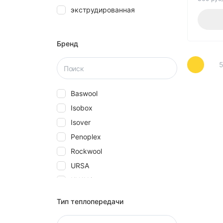
экструдированная
28
30
40
Бренд
5
50
580
Baswool
60
Isobox
70
Isover
80
Penoplex
Rockwool
URSA
КНАУФ
Технониколь
Тип теплопередачи
Эковер