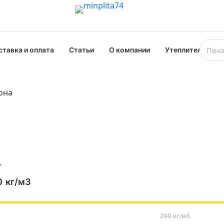
ставка и оплата
Статьи
О компании
Утеплители опт
она
ь
0
кг/м3
240 кг/м3