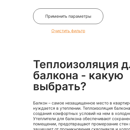
12
120
Применить параметры
125
13
Очистить фильтр
130
135
14
Теплоизоляция д
140
145
балкона - какую
15
выбрать?
150
16
Балкон – самое незащищенное место в квартир
160
нуждается в утеплении. Теплоизоляция балкон
165
создания комфортных условий на нем в холодн
Утеплители для балкона обеспечивают сохранен
170
помещении, предотвращают промерзание стен 
175
защищает от проникновения сквозняков и холод