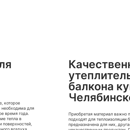
ля
Качествен
утеплител
балкона ку
Челябинск
е, которое
а необходима для
ое время года.
Приобретая материал важно по
ие тепла в
подходят для теплоизоляции б
и поверхностей,
предназначена для них, друга
ного воздуха.
некачественным продуктом. П