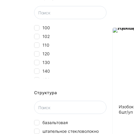
100
102
110
120
130
140
150
160
Структура
180
20
Изобок
6шт/уп
2000
базальтовая
25
штапельное стекловолокно
27