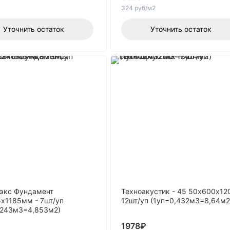
324 руб/м2
Уточнить остаток
Уточнить остаток
экс Фундамент
Техноакустик - 45 50х600х12
х1185мм - 7шт/уп
12шт/уп (1уп=0,432м3=8,64м2
,243м3=4,853м2)
1978
₽