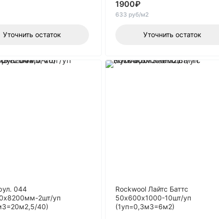
1900
₽
633 руб/м2
Уточнить остаток
Уточнить остаток
 рул. 044
Rockwool Лайтс Баттс
0х8200мм-2шт/уп
50х600х1000-10шт/уп
м3=20м2,5/40)
(1уп=0,3м3=6м2)