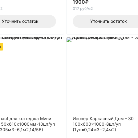
1900
₽
м2
317 руб/м2
Уточнить остаток
Уточнить остаток
а
nauf для коттеджа Мини
Изовер Каркасный Дом - 30
7 50х610х1000мм-10шт/уп
100x600x1000-8шт/уп
,305м3=6,1м2,14/56)
(1уп=0,24м3=2,4м2)