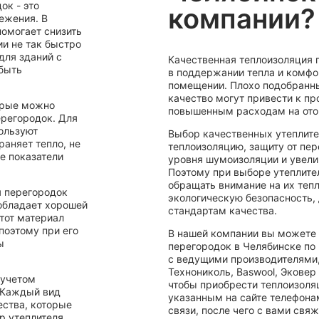
ок - это
компании?
ежения. В
помогает снизить
ии не так быстро
для зданий с
Качественная теплоизоляция 
 быть
в поддержании тепла и комфо
помещении. Плохо подобранны
качество могут привести к пр
орые можно
повышенным расходам на ото
ерегородок. Для
ользуют
Выбор качественных утеплит
аняет тепло, не
теплоизоляцию, защиту от пе
е показатели
уровня шумоизоляции и увели
Поэтому при выборе утеплите
обращать внимание на их теп
 перегородок
экологическую безопасность, 
 обладает хорошей
стандартам качества.
тот материал
поэтому при его
В нашей компании вы можете 
ы
перегородок в Челябинске по
с ведущими производителями,
Технониколь, Baswool, Эковер
 учетом
чтобы приобрести теплоизоляц
 Каждый вид
указанным на сайте телефона
ества, которые
связи, после чего с вами свя
р утеплителя