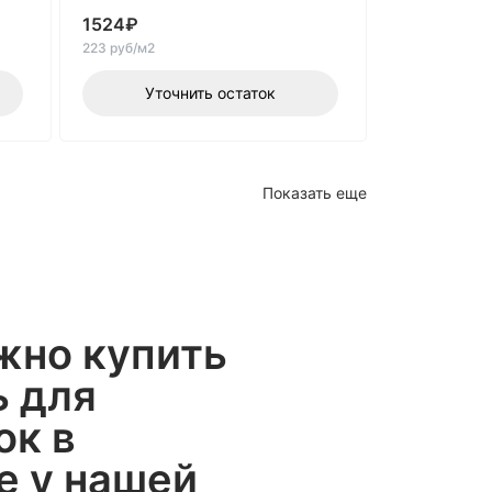
1524
₽
223 руб/м2
Уточнить остаток
Показать еще
жно купить
ь для
ок в
е у нашей