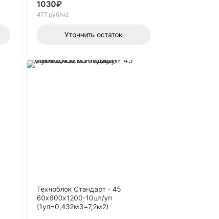
1030
₽
477 руб/м2
Уточнить остаток
Техноблок Стандарт - 45
60х600х1200-10шт/уп
(1уп=0,432м3=7,2м2)