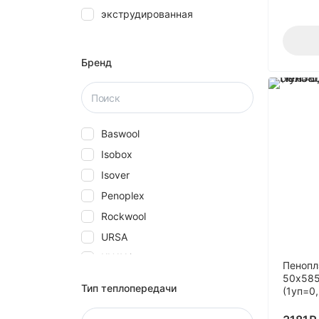
экструдированная
28
30
40
Бренд
5
50
580
Baswool
60
Isobox
70
Isover
80
Penoplex
Rockwool
URSA
КНАУФ
Пенопл
Технониколь
50х585
Тип теплопередачи
(1уп=0
Эковер