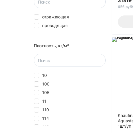
3181
₽
656 руб
отражающая
проводящая
Плотность, кг/м³
10
100
105
11
110
Knaufi
114
Aquast
1шт/уп
115