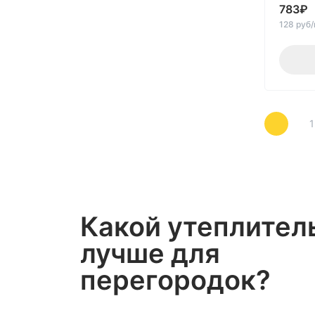
48
783
₽
128 руб
50
60
70
75
80
1
90
95
Какой утеплител
лучше для
перегородок?