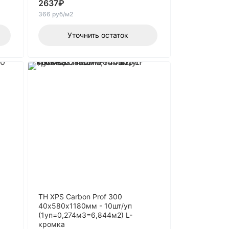
2637
₽
366 руб/м2
Уточнить остаток
ТН XPS Carbon Prof 300
40х580х1180мм - 10шт/уп
(1уп=0,274м3=6,844м2) L-
кромка