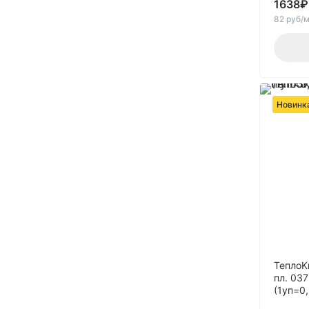
1638
₽
180
82 руб/
190
20
22
25
Новинк
27
28
30
34
35
36
37
38
ТеплоK
40
пл. 03
(1уп=0
45