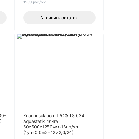
1259 руб/м2
Уточнить остаток
00-
Knaufinsulation ПРОФ TS 034
)
Aquastatik плита
50х600х1250мм-16шт/уп
(1уп=0,6м3=12м2,6/24)