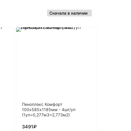
Пеноплэкс Комфорт
100х585х1185мм - 4шт/уп
(1уп=0,277м3=2,773м2)
3491
₽