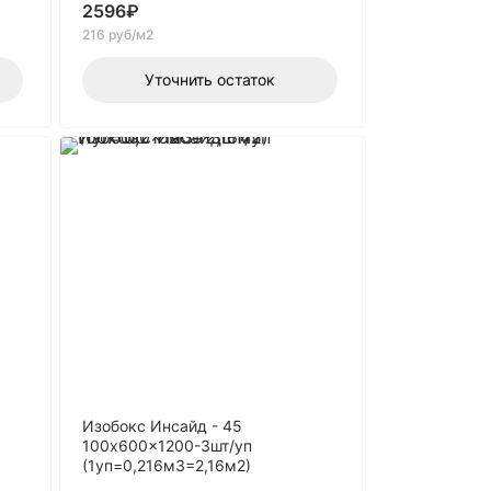
2596
₽
216 руб/м2
Уточнить остаток
Изобокс Инсайд - 45
100x600x1200-3шт/уп
(1уп=0,216м3=2,16м2)