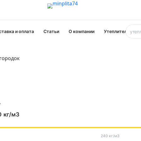
ставка и оплата
Статьи
О компании
Утеплители опт
городок
ь
0
кг/м3
240 кг/м3