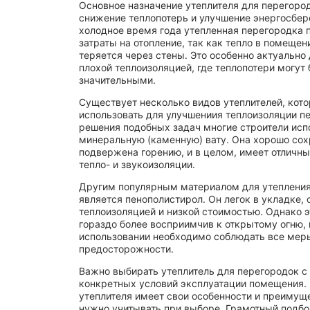
Основное назначение утеплителя для перегород
снижение теплопотерь и улучшение энергосбер
холодное время года утепленная перегородка 
затраты на отопление, так как тепло в помещен
теряется через стены. Это особенно актуально 
плохой теплоизоляцией, где теплопотери могут
значительными.
Существует несколько видов утеплителей, кот
использовать для улучшениия теплоизоляции п
решения подобных задач многие строители исп
минеральную (каменную) вату. Она хорошо сохр
подвержена горению, и в целом, имеет отличны
тепло- и звукоизоляции.
Другим популярным материалом для утепления
является пенополистирол. Он легок в укладке,
теплоизоляцией и низкой стоимостью. Однако э
гораздо более восприимчив к открытому огню, 
использовании необходимо соблюдать все мер
предосторожности.
Важно выбирать утеплитель для перегородок с
конкретных условий эксплуатации помещения.
утеплителя имеет свои особенности и преимущ
нужно учитывать при выборе. Грамотный подбо