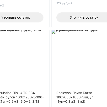
229 руб/м2
/м2
Уточнить остаток
Уточнить остаток
nsulation ПРОФ TR 034
Rockwool Лайтс Баттс
atik рулон 100х1200х5000-
100х600х1000-5шт/уп
 (1уп=0,6м3=6,0м2, 3/18)
(1уп=0,3м3=3м2)