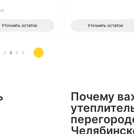
/м2
Уточнить остаток
Уточнить остаток
2
3
4
5
ь
Почему ва
утеплител
перегород
Челябинск