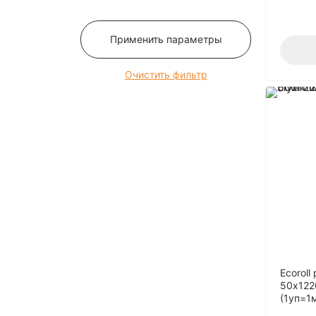
12
120
Применить параметры
125
13
Очистить фильтр
130
135
14
140
145
15
150
16
160
165
Ecoroll
50х122
170
(1уп=1
175