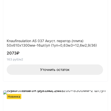
Knaufinsulation АS 037 Aкуст. перегор.(плита)
50х610х1300мм-16шт/уп (1уп=0,63м3=12,6м2,9/36)
2073
₽
163 руб/м2
Уточнить остаток
Новинка