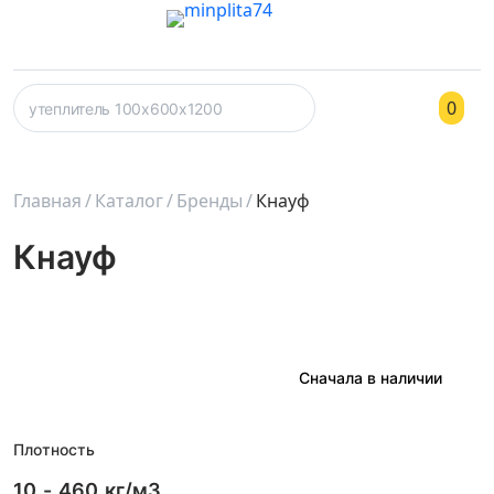
0
Главная
Каталог
Бренды
Кнауф
Кнауф
Плотность
10
-
460
кг/м3