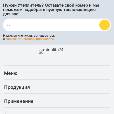
Нужен Утеплитель? Оставьте свой номер и мы
поможем подобрать нужную теплоизоляцию
для вас!
Нажимая кнопку, вы соглашаетесь
с
политикой конфиденциальности
Меню
Каталог
Продукция
Услуги
Скидки и акции
Минеральная (каменная) вата
Доставка и оплата
Применение
Базальтовая теплоизоляция
Статьи
Рефлекторные материалы
Для балкона
О компании