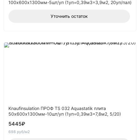
100х600х1300мм-5шт/уп (1уп=0,39м3=3,9м2, 20уп/пал)
Уточнить остаток
Knaufinsulation ПРОФ TS 032 Aquastatik плита
50х600х1300мм-10шт/уп (1уп=0,39м3=7,8м2, 5/20)
5445
₽
698 руб/м2