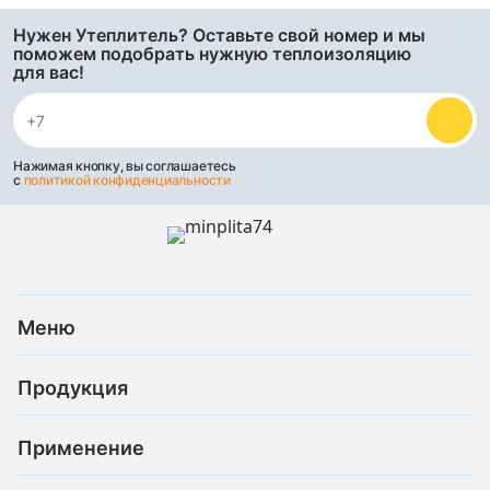
Нужен Утеплитель? Оставьте свой номер и мы
поможем подобрать нужную теплоизоляцию
для вас!
Нажимая кнопку, вы соглашаетесь
с
политикой конфиденциальности
Меню
Каталог
Продукция
Услуги
Скидки и акции
Минеральная (каменная) вата
Доставка и оплата
Применение
Базальтовая теплоизоляция
Статьи
Рефлекторные материалы
Для балкона