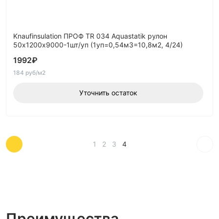
Knaufinsulation ПРОФ TR 034 Aquastatik рулон
50х1200х9000-1шт/уп (1уп=0,54м3=10,8м2, 4/24)
1992
₽
184 руб/м2
Уточнить остаток
1
2
3
4
Преимущества