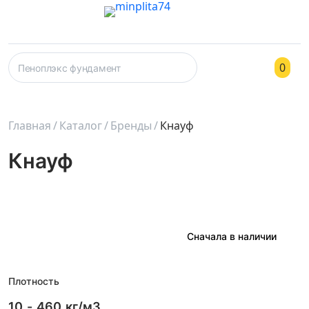
0
Главная
Каталог
Бренды
Кнауф
Кнауф
Плотность
10
-
460
кг/м3