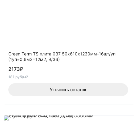
Green Term TS плита 037 50х610х1230мм-16шт/уп
(1уп=0,6м3=12м2, 9/36)
2173
₽
181 руб/м2
Уточнить остаток