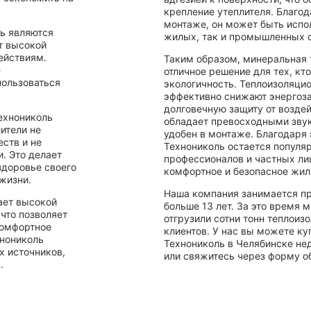
крепление утеплителя. Благод
монтаже, он может быть испо
ь являются
жилых, так и промышленных 
т высокой
ействиям.
Таким образом, минеральная 
е
отличное решение для тех, кт
пользоваться
экологичность. Теплоизоляц
эффективно снижают энергоза
долговечную защиту от воздей
ехнониколь
обладает превосходными зву
ители не
удобен в монтаже. Благодаря
ств и не
Технониколь остается попул
. Это делает
профессионалов и частных ли
здоровье своего
комфортное и безопасное жил
жизни.
Наша компания занимается п
ает высокой
больше 13 лет. За это время 
что позволяет
отгрузили сотни тонн теплоиз
комфортное
клиентов. У нас вы можете ку
хнониколь
Технониколь в Челябинске нед
х источников,
или свяжитесь через форму об
.