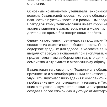
отоплении.
180
Основным компонентом утеплителя Техноникол
190
волокна базальтовой породы, которые обладаю
плотностью и устойчивостью к различным возд
20
Благодаря этому теплоизоляция имеет хороши
22
эксплуатационные характеристики и может ис
длительное время без потери своих свойств.
25
Одним из ключевых преимуществ продукции Т
27
является их экологическая безопасность. Утепл
28
содержат вредных для здоровья человека веще
выделяют вредных испарений при эксплуатации
30
продукт отличным выбором для тех, кто ценит 
34
семейства и стремится к экологичному образу 
35
Базальтовая теплоизоляция Технониколь облад
прочностью и антивибрационными свойствами, 
36
улучшить звукоизоляцию здания и обеспечить 
37
пребывание внутри помещения. Утеплители Те
снижают уровень шума от внешних и внутренни
38
создавая более спокойную и уютную атмосферу
40
45