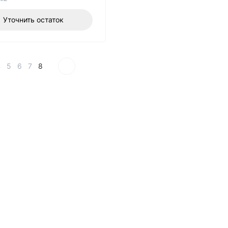
Уточнить остаток
4
5
6
7
8