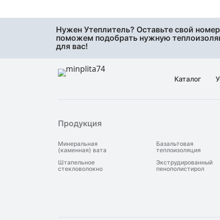
48
50
Нужен Утеплитель? Оставьте свой номер
60
поможем подобрать нужную теплоизол
для вас!
70
75
80
Каталог
У
90
95
Продукция
Минеральная
Базальтовая
(каменная) вата
теплоизоляция
Штапельное
Экструдированный
стекловолокно
пенополистирол