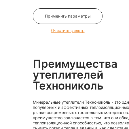
12
120
Применить параметры
125
13
Очистить фильтр
130
135
14
Преимущества
140
145
утеплителей
15
Технониколь
150
16
Минеральные утеплители Технониколь - это од
160
популярных и эффективных теплоизоляционных
165
рынке современных строительных материалов.
преимущество заключается в том, что они обла
170
теплоизоляционной способностью, что позволяе
175
снизить потери тепла в здании и, как следствие