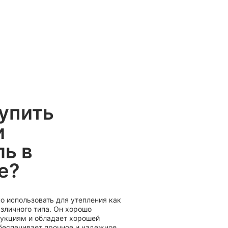
купить
и
ль в
е?
о использовать для утепления как
азличного типа. Он хорошо
укциям и обладает хорошей
обеспечивает прочное и надежное