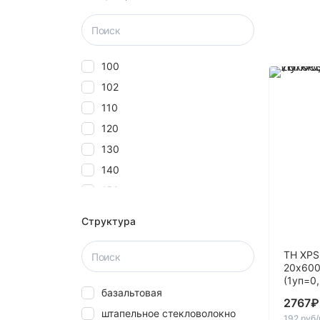
100
102
110
120
130
140
150
160
Структура
180
20
ТН XPS
20х600
2000
(1уп=0
базальтовая
25
2767
₽
штапельное стекловолокно
27
192 руб