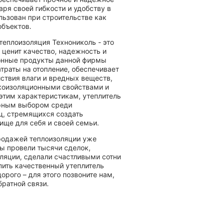
аря своей гибкости и удобству в
льзован при строительстве как
объектов.
теплоизоляция Технониколь - это
о ценит качество, надежность и
ионные продукты данной фирмы
траты на отопление, обеспечивает
ствия влаги и вредных веществ,
коизоляционными свойствами и
 этим характеристикам, утеплитель
ярным выбором среди
ц, стремящихся создать
ище для себя и своей семьи.
родажей теплоизоляции уже
мы провели тысячи сделок,
оляции, сделали счастливыми сотни
пить качественный утеплитель
орого – для этого позвоните нам,
ратной связи.