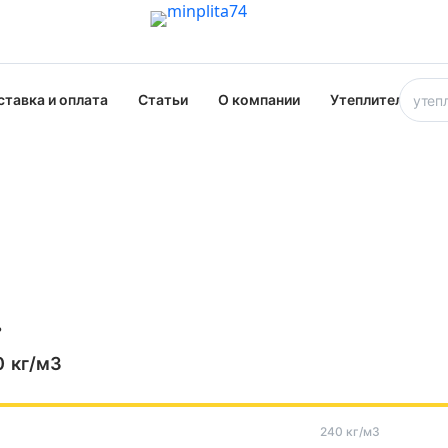
ставка и оплата
Статьи
О компании
Утеплители опт
ь
0
кг/м3
240 кг/м3