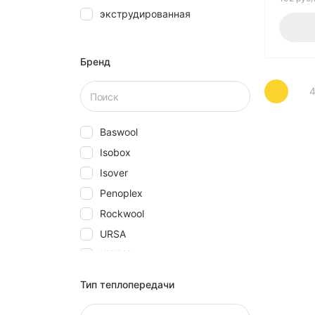
экструдированная
28
30
40
Бренд
5
50
580
Baswool
60
Isobox
70
Isover
80
Penoplex
Rockwool
URSA
КНАУФ
Технониколь
Тип теплопередачи
Эковер