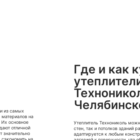
Где и как 
утеплител
Технонико
Челябинск
ни из самых
 материалов на
 Их основное
Утеплитель Технониколь можн
дают отличной
стен, так и потолков зданий р
т значительно
адаптируется к любым констр
, сэкономить на
адгезией к поверхности, что 