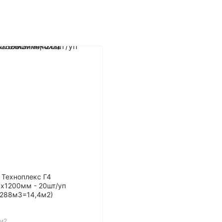
 Техноплекс Г4
х1200мм - 20шт/уп
,288м3=14,4м2)
/м2