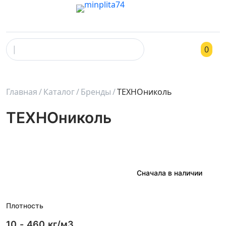
0
Главная
Каталог
Бренды
ТЕХНОниколь
ТЕХНОниколь
Плотность
10
-
460
кг/м3