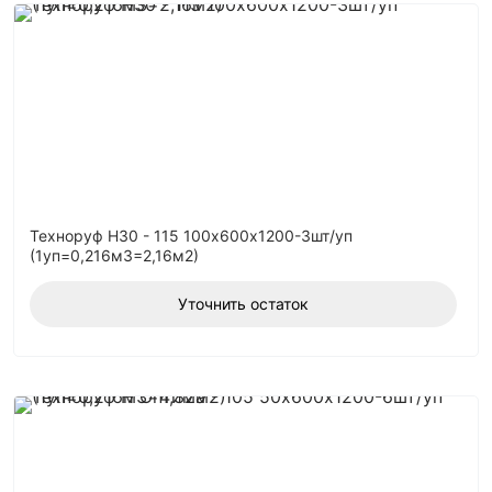
Техноруф Н30 - 115 100х600х1200-3шт/уп
(1уп=0,216м3=2,16м2)
Уточнить остаток