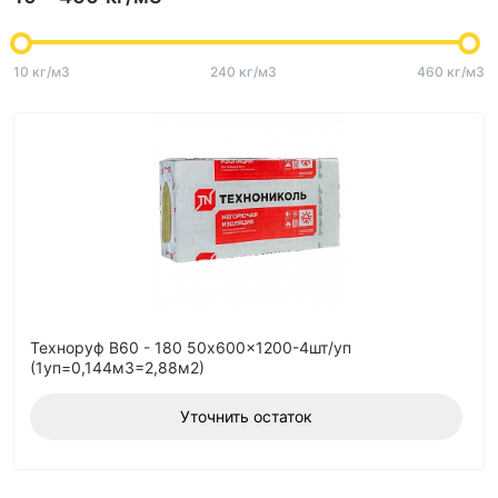
10 кг/м3
240 кг/м3
460 кг/м3
Техноруф В60 - 180 50x600x1200-4шт/уп
(1уп=0,144м3=2,88м2)
Уточнить остаток