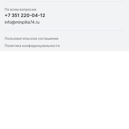
Для кровли
По всем вопросам
Для металлических дверей
+7 351 220-04-12
Для перегородок
info@minplita74.ru
Для пола
Для стен
Пользовательское соглашение
Для теплого пола
Политика конфиденциальности
Для труб
Для фасада
Для фундамента
Крепление утеплителей
Техническая изоляция