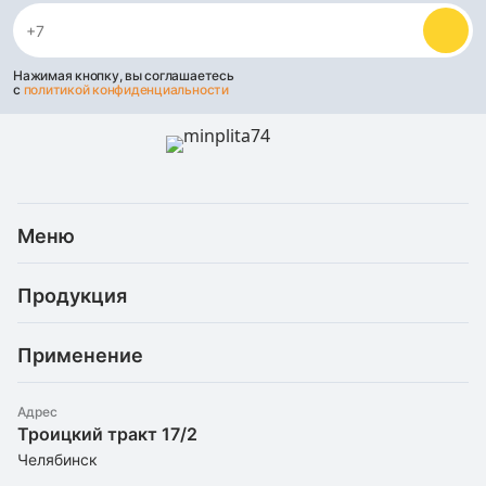
Нажимая кнопку, вы соглашаетесь
с
политикой конфиденциальности
Меню
Каталог
Продукция
Услуги
Скидки и акции
Минеральная (каменная) вата
Доставка и оплата
Применение
Базальтовая теплоизоляция
Статьи
Рефлекторные материалы
Для балкона
О компании
Штапельное стекловолокно
Адрес
Для бани/сауны
Троицкий тракт 17/2
Утеплители оптом
Экструдированный пенополистирол
Для вентиляции
Челябинск
Контакты
Пенопласт
Для камина