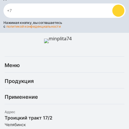
Нажимая кнопку, вы соглашаетесь
с
политикой конфиденциальности
Меню
Каталог
Продукция
Услуги
Скидки и акции
Минеральная (каменная) вата
Доставка и оплата
Применение
Базальтовая теплоизоляция
Статьи
Рефлекторные материалы
Для балкона
О компании
Штапельное стекловолокно
Адрес
Для бани/сауны
Троицкий тракт 17/2
Утеплители оптом
Экструдированный пенополистирол
Для вентиляции
Челябинск
Контакты
Пенопласт
Для камина