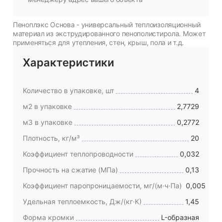
Пеноплэкс Основа - универсальный теплоизоляционный
материал из экструдированного пенополистирола. Может
применяться для утепления, стен, крыш, пола и т.д.
Характеристики
Количество в упаковке, шт
4
м2 в упаковке
2,7729
м3 в упаковке
0,2772
Плотность, кг/м³
20
Коэффициент теплопроводности
0,032
Прочность на сжатие (МПа)
0,13
Коэффициент паропроницаемости, мг/(м·ч·Па)
0,005
Удельная теплоемкость, Дж/(кг·К)
1,45
Форма кромки
L-образная