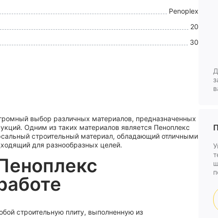
Penoplex
20
30
Д
з
в
огромный выбор различных материалов, предназначенных
П
укций. Одним из таких материалов является Пеноплекс
рсальный строительный материал, обладающий отличными
ходящий для разнообразных целей.
У
т
Пеноплекс
ш
п
 работе
обой строительную плиту, выполненную из