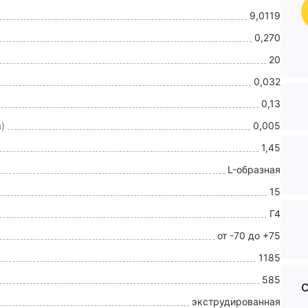
9,0119
0,270
20
0,032
0,13
)
0,005
1,45
L-образная
15
Г4
от -70 до +75
1185
585
С
экструдированная