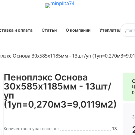
ставка и оплата
Статьи
О компании
Утеплители опт
лэкс Основа 30х585х1185мм - 13шт/уп (1уп=0,270м3=9,0
Пеноплэкс Основа
О
30х585х1185мм - 13шт/
Ц
р
уп
(1уп=0,270м3=9,0119м2)
3
Количество в упаковке, шт
13