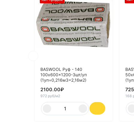
BASWOOL Руф - 140
BAS
100x600x1200-3шт/уп
50x
(1уп=0,216м3=2,16м2)
(1у
2100.00
₽
725
972 руб/м2
168 