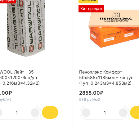
Хит продаж
WOOL Лайт - 35
Пеноплэкс Комфорт
600x1200-6шт/уп
50х585х1185мм - 7шт/уп
п=0,216м3=4,32м2)
(1уп=0,243м3=4,853м2)
.00
₽
2858.00
₽
руб/м2
589 руб/м2