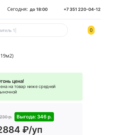
Сегодня:
до 18:00
+7 351 220-04-12
0
ом
Контакты
119м2)
гонь цена!
ена на товар ниже средней
ыночной
Выгода: 346 р.
230 р.
2884 ₽/уп