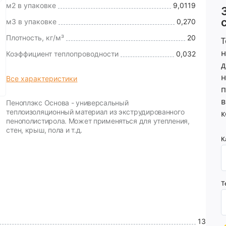
м2 в упаковке
9,0119
м3 в упаковке
0,270
Плотность, кг/м³
20
Т
н
Коэффициент теплопроводности
0,032
д
н
Все характеристики
п
в
Пеноплэкс Основа - универсальный
теплоизоляционный материал из экструдированного
к
пенополистирола. Может применяться для утепления,
стен, крыш, пола и т.д.
К
Т
13