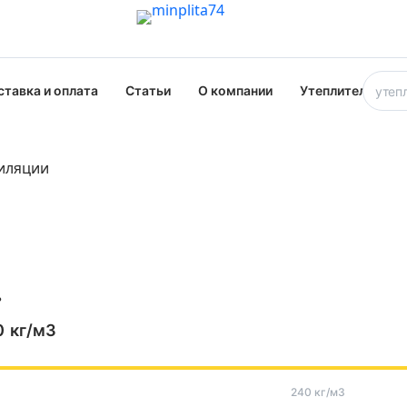
ставка и оплата
Статьи
О компании
Утеплители опт
иляции
ь
0
кг/м3
240 кг/м3