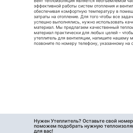
Вент теплоизоляция является неотъемлемой ча
48
эффективной работы систем отопления и венти
обеспечивая комфортную температуру в помещ
50
затраты на отопление. Для того чтобы все зада
60
успешно выполнялись, нужно использовать ка
материал. Мы предлагаем качественный тепло
70
материал практически для любых целей – чтоб
утеплитель для вентиляции, напишите нашему 
75
позвоните по номеру телефону, указанному на с
80
90
95
Нужен Утеплитель? Оставьте свой номер
поможем подобрать нужную теплоизол
для вас!