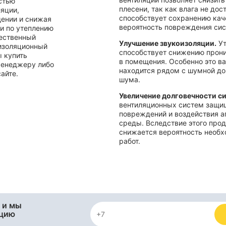
стью
плесени, так как влага не дос
ляции,
способствует сохранению кач
ении и снижая
вероятность повреждения сис
чи по утеплению
чественный
Улучшение звукоизоляции.
Ут
изоляционный
способствует снижению прони
ы купить
в помещения. Особенно это ва
менеджеру либо
находится рядом с шумной до
айте.
шума.
Увеличение долговечности с
вентиляционных систем защищ
повреждений и воздействия 
среды. Вследствие этого про
снижается вероятность необ
работ.
 и мы
яцию