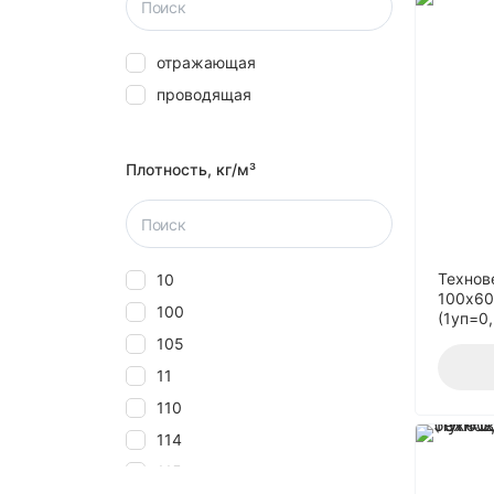
отражающая
проводящая
Плотность, кг/м³
Технов
10
100x60
100
(1уп=0
105
11
110
114
115