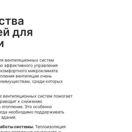
ства
ей для
и
ля вентиляционных систем
ю эффективного управления
 комфортного микроклимата
епления вентиляции очень
преимуществам, среди которых
е вентиляционных систем помогает
приводит к снижению
а отопление. Это особенно
когда необходимо поддерживать
 здания.
аботы системы.
Теплоизоляция
 риск появления конденсата и