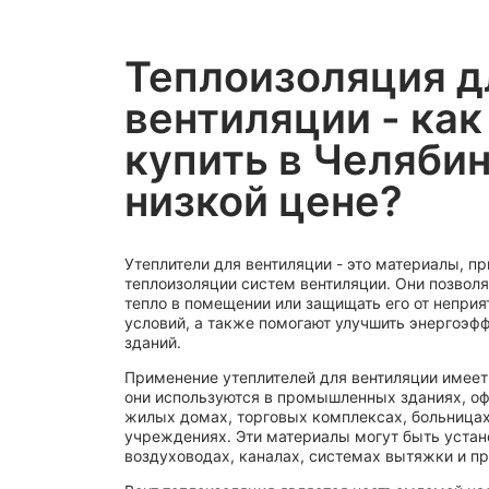
180
190
Теплоизоляция д
20
вентиляции - как
22
купить в Челябин
25
низкой цене?
27
28
30
Утеплители для вентиляции - это материалы, 
34
теплоизоляции систем вентиляции. Они позвол
тепло в помещении или защищать его от непри
35
условий, а также помогают улучшить энергоэф
зданий.
36
37
Применение утеплителей для вентиляции имеет
они используются в промышленных зданиях, оф
38
жилых домах, торговых комплексах, больницах
учреждениях. Эти материалы могут быть устан
40
воздуховодах, каналах, системах вытяжки и пр
45