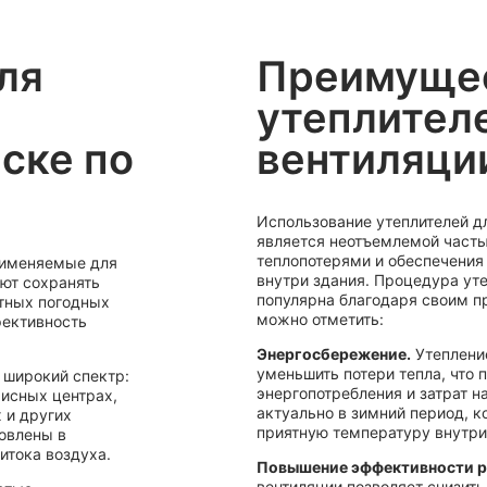
ля
Преимуще
утеплител
ске по
вентиляци
Использование утеплителей д
является неотъемлемой часть
теплопотерями и обеспечения
применяемые для
внутри здания. Процедура ут
яют сохранять
популярна благодаря своим 
ятных погодных
можно отметить:
фективность
Энергосбережение.
Утеплени
уменьшить потери тепла, что 
 широкий спектр:
энергопотребления и затрат н
исных центрах,
актуально в зимний период, 
 и других
приятную температуру внутри
овлены в
итока воздуха.
Повышение эффективности р
вентиляции позволяет снизить