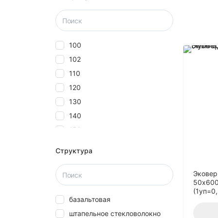
100
102
110
120
130
140
150
160
Структура
180
20
Эковер
50х600
2000
(1уп=0
базальтовая
25
штапельное стекловолокно
27