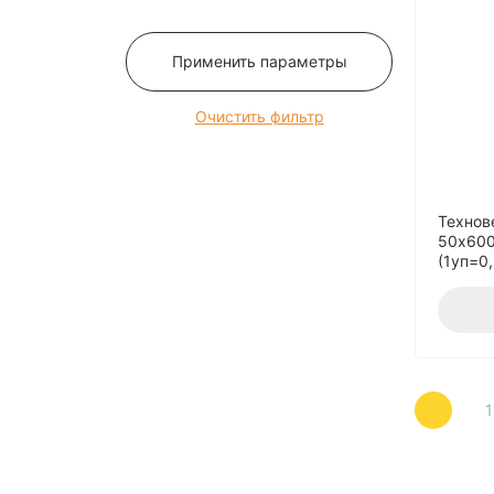
12
120
Применить параметры
125
13
Очистить фильтр
130
135
14
Технов
140
50x600
(1уп=0
145
15
150
16
160
1
165
170
175