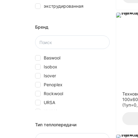
экструдированная
28
30
40
Бренд
5
50
580
Baswool
60
Isobox
70
Isover
80
Penoplex
Rockwool
Технов
100x60
URSA
(1уп=0
КНАУФ
Технониколь
Тип теплопередачи
Эковер